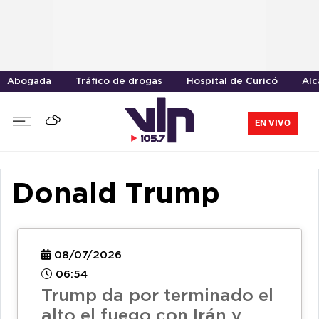
Abogada
Tráfico de drogas
Hospital de Curicó
Alc
EN VIVO
Donald Trump
08/07/2026
06:54
Trump da por terminado el
alto el fuego con Irán y