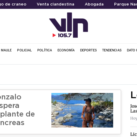
go de craneo
Venta clandestina
Abogada
Parque Nac
L MAULE
POLICIAL
POLÍTICA
ECONOMÍA
DEPORTES
TENDENCIAS
DATO 
L
onzalo
spera
Jos
La
splante de
Hoy
áncreas
Lic