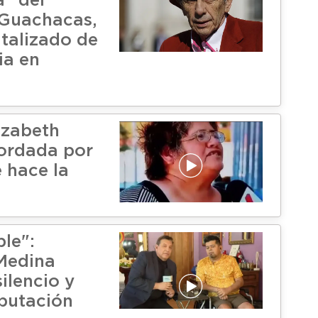
a" del
 Guachacas,
italizado de
ia en
izabeth
ordada por
e hace la
ble":
Medina
ilencio y
putación