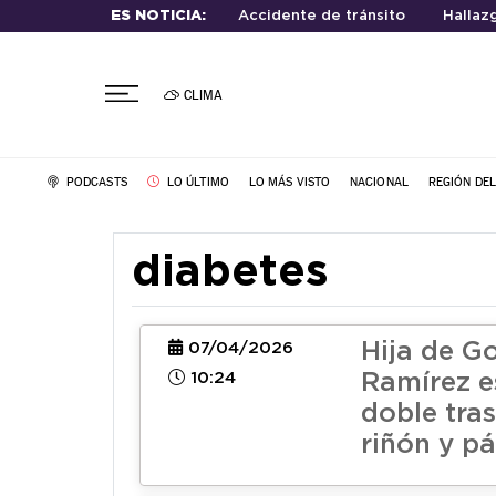
ES NOTICIA:
Accidente de tránsito
Hallaz
CLIMA
PODCASTS
LO ÚLTIMO
LO MÁS VISTO
NACIONAL
REGIÓN DE
diabetes
Hija de G
07/04/2026
10:24
Ramírez e
doble tra
riñón y p