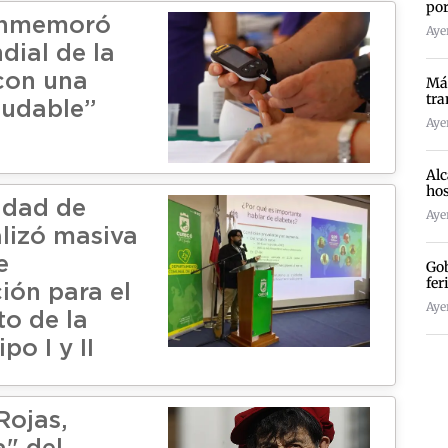
por
onmemoró
Ayer
dial de la
con una
Más
tra
ludable”
Ayer
Alc
hos
idad de
Ayer
alizó masiva
e
Gob
fer
ión para el
Ayer
to de la
po I y II
Rojas,