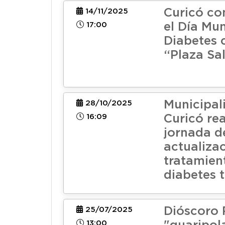
Curicó c
14/11/2025
17:00
el Día Mun
Diabetes 
“Plaza Sa
Municipal
28/10/2025
16:09
Curicó re
jornada d
actualizac
tratamien
diabetes ti
Dióscoro 
25/07/2025
13:00