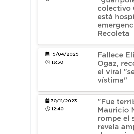
"guaripol
colectivo
está hosp
emergenc
Recoleta
Fallece El
15/04/2025
13:50
Ogaz, rec
el viral "s
vístima"
"Fue terri
30/11/2023
12:40
Mauricio 
rompe el s
revela am