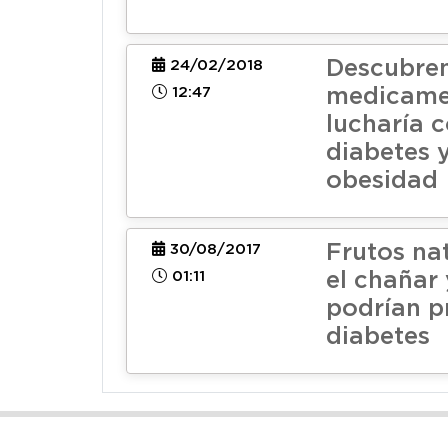
Descubre
24/02/2018
12:47
medicame
lucharía c
diabetes y
obesidad
Frutos na
30/08/2017
01:11
el chañar
podrían pr
diabetes