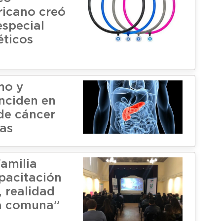
icano creó
especial
éticos
mo y
inciden en
 de cáncer
as
amilia
apacitación
, realidad
a comuna”