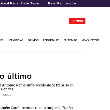
ional Radal Siete Tazas
Paso Pehuenche
EN VIVO
ÚTIL
DENUNCIAS
OPINIÓN
REPORTAJES
EL TIEMPO
NEWSLETTERS
o último
é Antonio Neme sufre accidente de tránsito en
s Condes
 | 00:27
antén: Carabineros detiene a mujer de 74 años