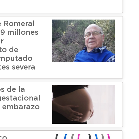
e Romeral
$9 millones
r
to de
mputado
tes severa
s de la
gestacional
l embarazo
co