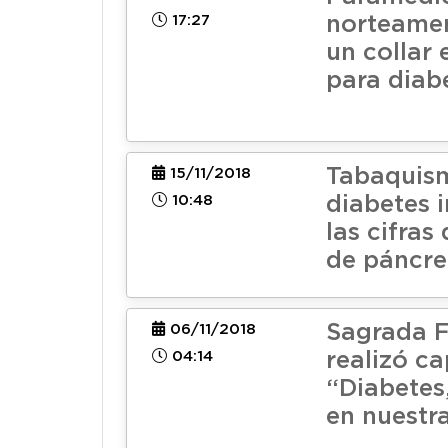
17:27
norteamer
un collar 
para diab
Tabaquis
15/11/2018
10:48
diabetes 
las cifras
de páncre
Sagrada F
06/11/2018
04:14
realizó c
“Diabetes
en nuestr