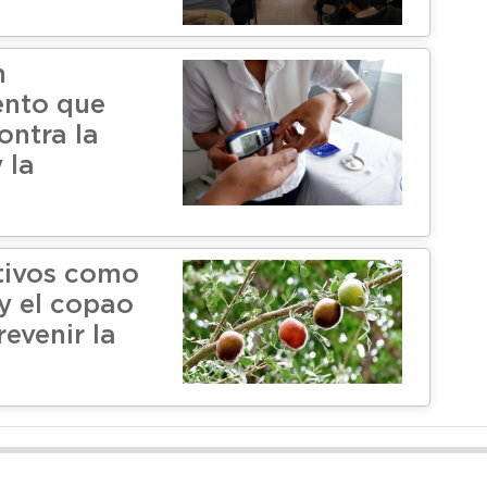
n
nto que
ontra la
 la
tivos como
 y el copao
evenir la