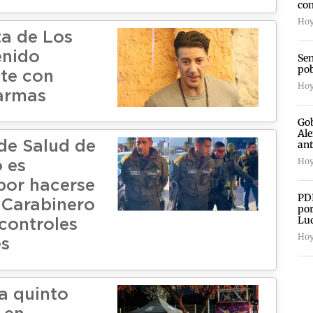
com
Hoy
ta de Los
enido
Sen
pob
te con
Hoy
armas
Gob
Ale
an
de Salud de
Hoy
 es
por hacerse
PDI
 Carabinero
por
Lu
 controles
Hoy
es
a quinto