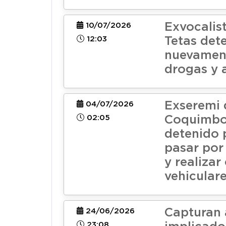
Exvocalis
10/07/2026
12:03
Tetas det
nuevamen
drogas y 
Exseremi 
04/07/2026
02:05
Coquimbo
detenido 
pasar por
y realizar
vehicular
Capturan 
24/06/2026
23:08