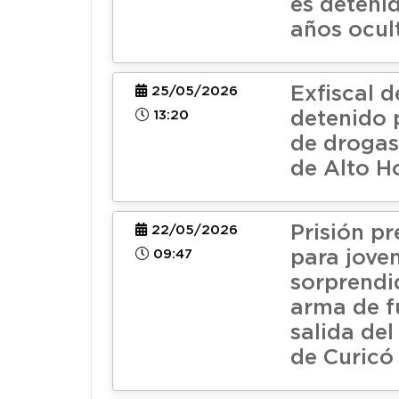
es deteni
años ocul
Exfiscal d
25/05/2026
13:20
detenido 
de drogas
de Alto H
Prisión pr
22/05/2026
09:47
para jove
sorprendi
arma de f
salida de
de Curicó