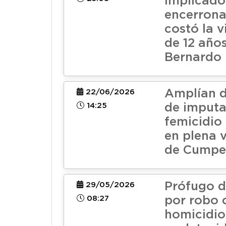
implicado
encerrona
costó la v
de 12 año
Bernardo
Amplían d
22/06/2026
14:25
de imput
femicidio
en plena v
de Cump
Prófugo de
29/05/2026
08:27
por robo 
homicidio