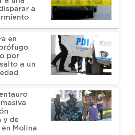
r a una
disparar a
armiento
ra en
 prófugo
o por
salto a un
 edad
entauro
 masiva
ión
a y de
 en Molina