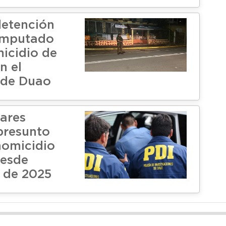
etención
imputado
micidio de
n el
 de Duao
nares
presunto
homicidio
desde
 de 2025