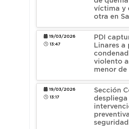
de quema
víctima y 
otra en S
PDI captu
19/03/2026
13:47
Linares a
condenad
violento a
menor de
Sección C
19/03/2026
13:17
despliega
intervenc
preventiv
seguridad