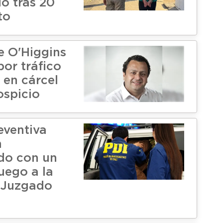
do tras 20
to
e O'Higgins
por tráfico
 en cárcel
ospicio
eventiva
n
do con un
uego a la
l Juzgado