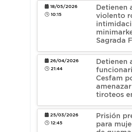
Detienen 
18/05/2026
10:15
violento 
intimidac
minimarke
Sagrada F
Detienen 
26/04/2026
21:44
funcionar
Cesfam p
amenazar
tiroteos e
Prisión pr
25/03/2026
12:45
para muje