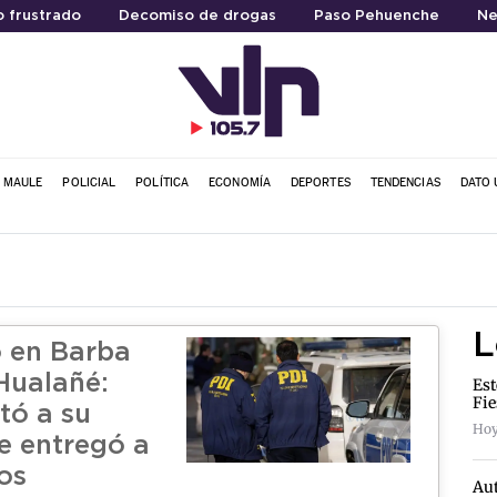
 frustrado
Decomiso de drogas
Paso Pehuenche
Ne
L MAULE
POLICIAL
POLÍTICA
ECONOMÍA
DEPORTES
TENDENCIAS
DATO 
L
 en Barba
Hualañé:
Est
Fie
tó a su
Hoy
se entregó a
os
Aut