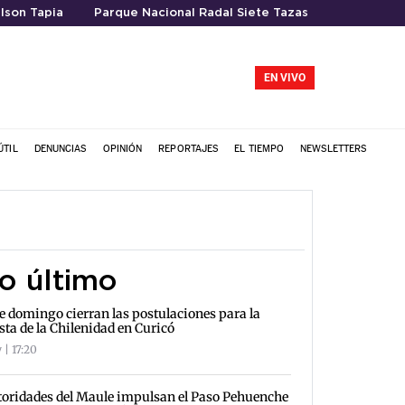
lson Tapia
Parque Nacional Radal Siete Tazas
EN VIVO
ÚTIL
DENUNCIAS
OPINIÓN
REPORTAJES
EL TIEMPO
NEWSLETTERS
o último
e domingo cierran las postulaciones para la
sta de la Chilenidad en Curicó
 | 17:20
oridades del Maule impulsan el Paso Pehuenche