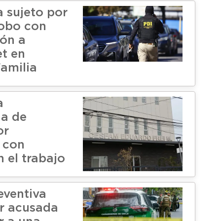
a sujeto por
robo con
ión a
t en
amilia
a
ia de
or
 con
n el trabajo
eventiva
r acusada