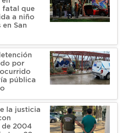
 en
 fatal que
ida a niño
s en San
etención
ado por
 ocurrido
ía pública
eo
 la justicia
con
 de 2004