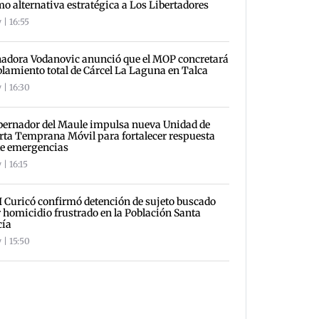
o alternativa estratégica a Los Libertadores
 | 16:55
adora Vodanovic anunció que el MOP concretará
lamiento total de Cárcel La Laguna en Talca
 | 16:30
ernador del Maule impulsa nueva Unidad de
rta Temprana Móvil para fortalecer respuesta
te emergencias
 | 16:15
 Curicó confirmó detención de sujeto buscado
 homicidio frustrado en la Población Santa
cía
 | 15:50