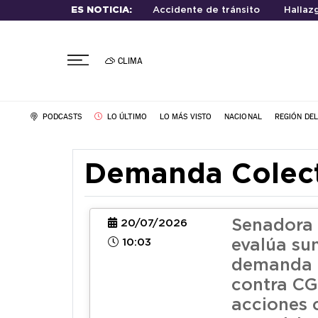
ES NOTICIA:
Accidente de tránsito
Hallaz
CLIMA
PODCASTS
LO ÚLTIMO
LO MÁS VISTO
NACIONAL
REGIÓN DE
Demanda Colec
Senadora
20/07/2026
10:03
evalúa su
demanda 
contra CG
acciones 