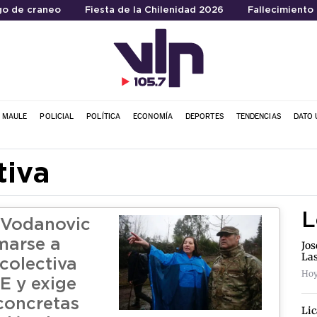
go de craneo
Fiesta de la Chilenidad 2026
Fallecimiento
L MAULE
POLICIAL
POLÍTICA
ECONOMÍA
DEPORTES
TENDENCIAS
DATO 
tiva
L
 Vodanovic
marse a
Jos
La
colectiva
Hoy
E y exige
concretas
Lic