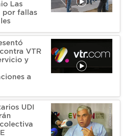
io Las
 por fallas
les
esentó
contra VTR
rvicio y
ciones a
arios UDI
rán
colectiva
GE