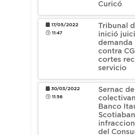
Curicó
Tribunal d
17/05/2022
11:47
inició juic
demanda 
contra CG
cortes re
servicio
Sernac d
30/03/2022
11:56
colectiva
Banco Ita
Scotiaban
infraccion
del Cons