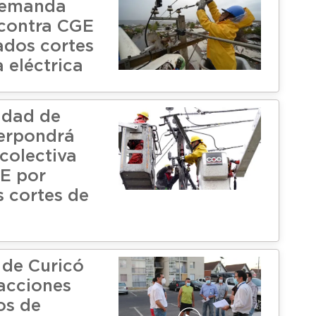
demanda
 contra CGE
ados cortes
 eléctrica
idad de
erpondrá
colectiva
E por
s cortes de
 de Curicó
acciones
os de