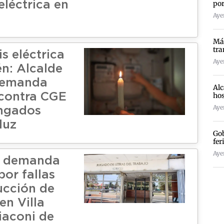
por
 eléctrica en
Ayer
Más
tra
is eléctrica
Ayer
én: Alcalde
demanda
Alc
hos
 contra CGE
Ayer
ongados
luz
Gob
fer
Ayer
n demanda
por fallas
ucción de
en Villa
iaconi de