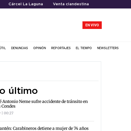
Cárcel La Laguna
Venta clandestina
EN VIVO
ÚTIL
DENUNCIAS
OPINIÓN
REPORTAJES
EL TIEMPO
NEWSLETTERS
o último
é Antonio Neme sufre accidente de tránsito en
s Condes
 | 00:27
antén: Carabineros detiene a mujer de 74 años