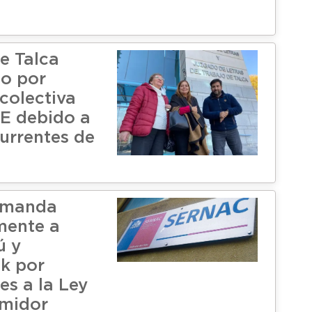
e Talca
io por
colectiva
E debido a
currentes de
emanda
mente a
ú y
k por
es a la Ley
umidor