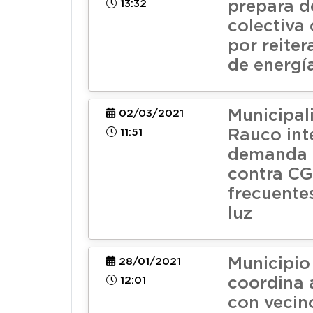
13:32
prepara 
colectiva
por reiter
de energía
Municipal
02/03/2021
11:51
Rauco int
demanda 
contra CG
frecuente
luz
Municipio
28/01/2021
12:01
coordina 
con vecin