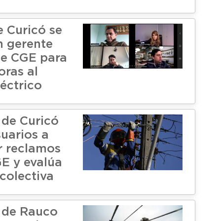
e Curicó se
n gerente
de CGE para
oras al
léctrico
 de Curicó
suarios a
r reclamos
GE y evalúa
colectiva
 de Rauco