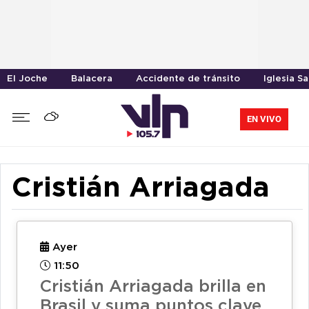
El Joche
Balacera
Accidente de tránsito
Iglesia S
EN VIVO
Cristián Arriagada
Ayer
11:50
Cristián Arriagada brilla en
Brasil y suma puntos clave