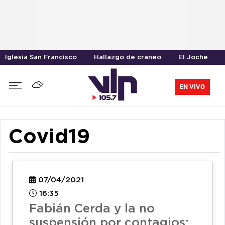
Iglesia San Francisco
Hallazgo de craneo
El Joche
EN VIVO
Covid19
07/04/2021
16:35
Fabián Cerda y la no
suspensión por contagios: