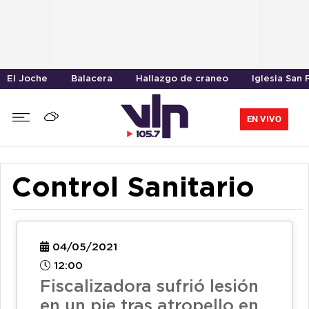
El Joche
Balacera
Hallazgo de craneo
Iglesia San 
EN VIVO
Control Sanitario
04/05/2021
12:00
Fiscalizadora sufrió lesión
en un pie tras atropello en