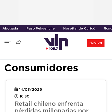
Abogada
Paso Pehuenche
Hospital de Curicó
Rond
EN VIVO
Consumidores
14/03/2026
16:30
Retail chileno enfrenta
pérdidas millonarias por