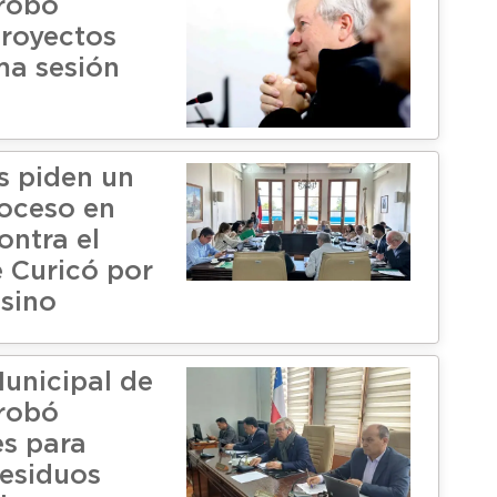
robó
proyectos
ma sesión
s piden un
oceso en
ontra el
e Curicó por
asino
unicipal de
robó
es para
residuos