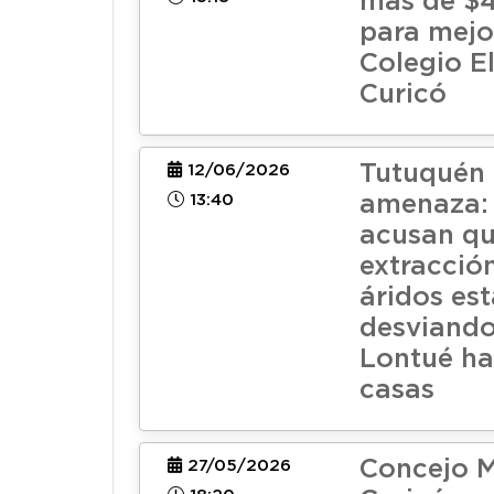
más de $4
para mejo
Colegio E
Curicó
Tutuquén 
12/06/2026
13:40
amenaza:
acusan q
extracción
áridos est
desviando 
Lontué ha
casas
Concejo M
27/05/2026