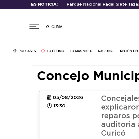
ES NOTICIA:
Parque Nacional Radal Siete Taza
CLIMA
PODCASTS
LO ÚLTIMO
LO MÁS VISTO
NACIONAL
REGIÓN DE
Concejo Municip
Concejale
05/08/2026
13:30
explicaro
reparos p
auditoria
Curicó