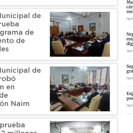
Mad
cán
res
unicipal de
Ayer
rueba
ograma de
Neg
est
ento de
dig
des
Ayer
Sag
unicipal de
gra
robó
Ayer
n en
Exp
 de
pes
ión Naim
Ayer
aprueba