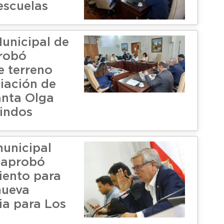
escuelas
unicipal de
robó
e terreno
iación de
nta Olga
indos
unicipal
 aprobó
iento para
nueva
a para Los