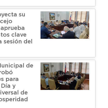
oyecta su
cejo
 aprueba
tos clave
a sesión del
unicipal de
robó
es para
 Día y
iversal de
osperidad