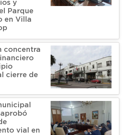
ios y
el Parque
 en Villa
op
 concentra
 financiero
ipio
l cierre de
unicipal
 aprobó
de
nto vial en