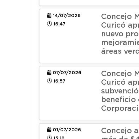
Concejo M
14/07/2026
16:47
Curicó ap
nuevo pr
mejorami
áreas ver
Concejo M
07/07/2026
16:57
Curicó ap
subvenció
beneficio
Corporac
Concejo 
01/07/2026
15:18