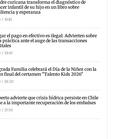
re curicana transforma el diagnóstico de
cer infantil de su hijo en un libro sobre
iliencia y esperanza
 | 19:10
ar el pago en efectivo es ilegal: Advierten sobre
a práctica ante el auge de las transacciones
itales
 | 18:45
rada Familia celebrará el Día de la Niñez con la
n final del certamen "Talento Kids 2026"
 | 18:20
erto advierte que crisis hídrica persiste en Chile
e a la importante recuperación de los embalses
 | 17:50