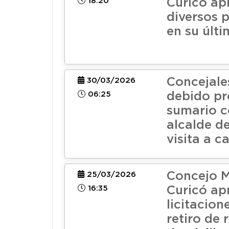
18:20
Curicó ap
diversos 
en su últi
Concejale
30/03/2026
06:25
debido pr
sumario c
alcalde d
visita a c
Concejo M
25/03/2026
16:35
Curicó ap
licitacion
retiro de 