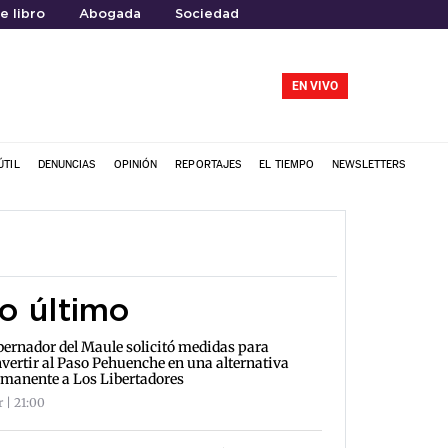
e libro
Abogada
Sociedad
EN VIVO
ÚTIL
DENUNCIAS
OPINIÓN
REPORTAJES
EL TIEMPO
NEWSLETTERS
o último
ernador del Maule solicitó medidas para
vertir al Paso Pehuenche en una alternativa
manente a Los Libertadores
r | 21:00