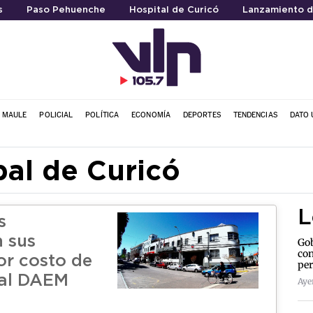
s
Paso Pehuenche
Hospital de Curicó
Lanzamiento d
L MAULE
POLICIAL
POLÍTICA
ECONOMÍA
DEPORTES
TENDENCIAS
DATO 
al de Curicó
L
s
n sus
Gob
con
or costo de
per
 al DAEM
Aye