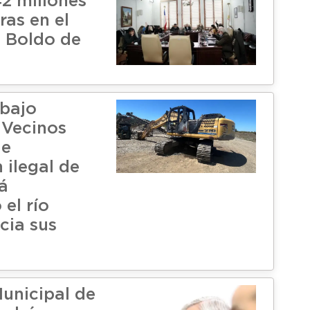
2 millones
ras en el
l Boldo de
bajo
 Vecinos
ue
 ilegal de
á
el río
cia sus
unicipal de