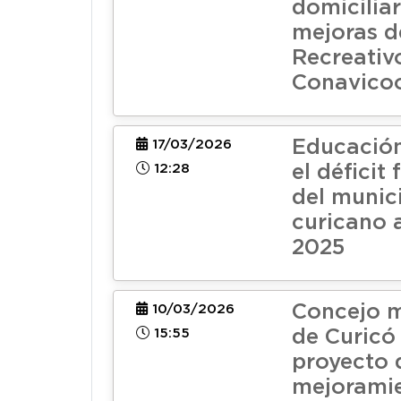
domiciliar
mejoras d
Recreativo
Conavico
Educación
17/03/2026
12:28
el déficit
del munic
curicano a
2025
Concejo m
10/03/2026
15:55
de Curicó
proyecto 
mejoramie