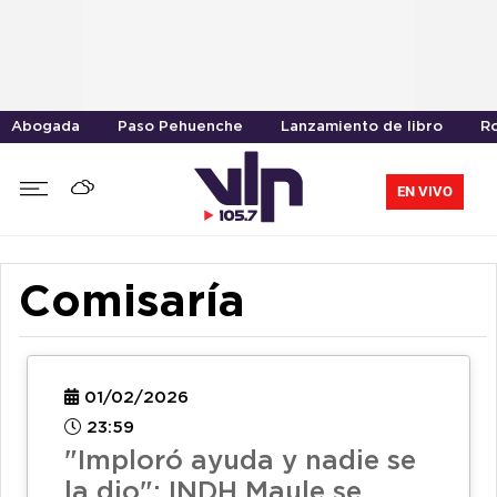
Abogada
Paso Pehuenche
Lanzamiento de libro
R
EN VIVO
Comisaría
01/02/2026
23:59
"Imploró ayuda y nadie se
la dio": INDH Maule se