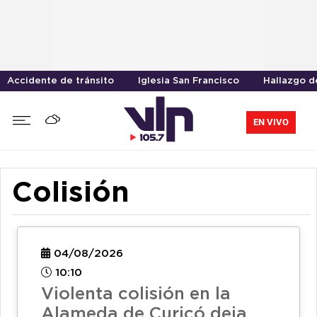
Accidente de tránsito
Iglesia San Francisco
Hallazgo d
EN VIVO
Colisión
04/08/2026
10:10
Violenta colisión en la
Alameda de Curicó deja