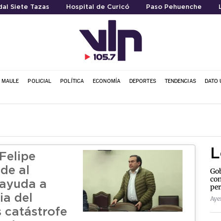
al Siete Tazas
Hospital de Curicó
Paso Pehuenche
L MAULE
POLICIAL
POLÍTICA
ECONOMÍA
DEPORTES
TENDENCIAS
DATO 
L
Felipe
de al
Gob
con
 ayuda a
per
ia del
Aye
s catástrofe