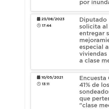
por inund
Diputado
23/08/2023
17:44
solicita a
entregar 
mejorami
especial a
viviendas
a clase m
Encuesta
10/05/2021
13:11
41% de lo
sondeado
que perte
"clase me