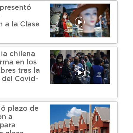
presentó
e
 a la Clase
ia chilena
orma en los
bres tras la
del Covid-
ió plazo de
ón a
 para