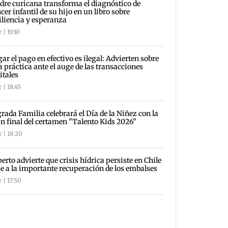
re curicana transforma el diagnóstico de
cer infantil de su hijo en un libro sobre
iliencia y esperanza
 | 19:10
ar el pago en efectivo es ilegal: Advierten sobre
a práctica ante el auge de las transacciones
itales
 | 18:45
rada Familia celebrará el Día de la Niñez con la
n final del certamen "Talento Kids 2026"
 | 18:20
erto advierte que crisis hídrica persiste en Chile
e a la importante recuperación de los embalses
 | 17:50