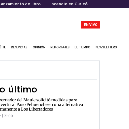
Lanzamiento de libro
Incendio en Curicó
EN VIVO
ÚTIL
DENUNCIAS
OPINIÓN
REPORTAJES
EL TIEMPO
NEWSLETTERS
o último
ernador del Maule solicitó medidas para
vertir al Paso Pehuenche en una alternativa
manente a Los Libertadores
r | 21:00