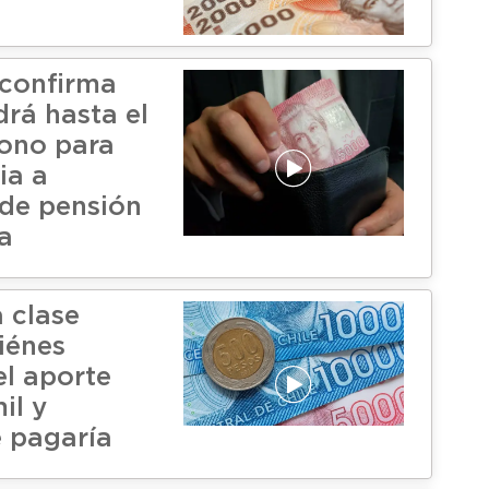
confirma
drá hasta el
ono para
ia a
de pensión
a
 clase
iénes
el aporte
il y
 pagaría