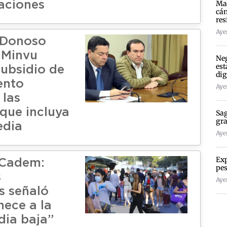
Mad
aciones
cán
res
Ayer
 Donoso
l Minvu
Neg
est
subsidio de
dig
ento
Ayer
 las
 que incluya
Sag
gra
edia
Ayer
Exp
 Cadem:
pes
s
Ayer
s señaló
nece a la
dia baja”