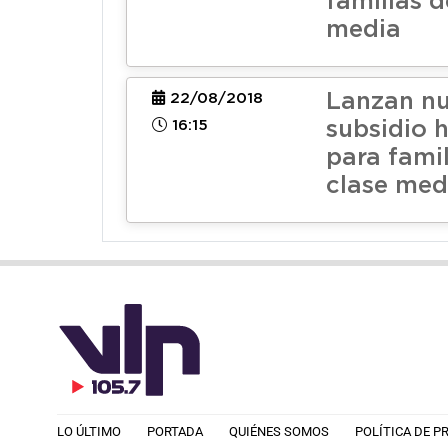
familias d
media
Lanzan n
22/08/2018
16:15
subsidio 
para famil
clase med
LO ÚLTIMO
PORTADA
QUIÉNES SOMOS
POLÍTICA DE P