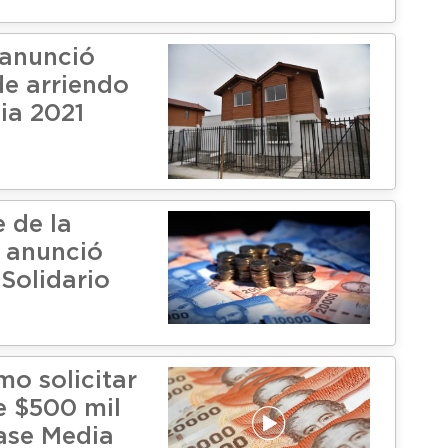
 anunció
de arriendo
ia 2021
 de la
 anunció
Solidario
mo solicitar
e $500 mil
lase Media