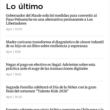
Lo último
Gobernador del Maule solicitó medidas para convertir al
Paso Pehuenche en una alternativa permanente a Los
Libertadores
Ayer | 21:00
Madre curicana transforma el diagnóstico de cáncer infantil
de su hijo en un libro sobre resiliencia y esperanza
Ayer | 19:10
Negar el pago en efectivo es ilegal: Advierten sobre esta
práctica ante el auge de las transacciones digitales
Ayer | 18:45
Sagrada Familia celebrará el Día de la Niñez con la gran
final del certamen "Talento Kids 2026"
Ayer | 18:20
Experto advierte que crisis hídrica persiste en Chile pese a la