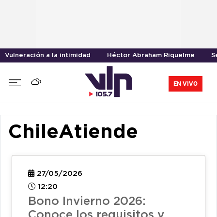
Vulneración a la intimidad
Héctor Abraham Riquelme
S
EN VIVO
ChileAtiende
27/05/2026
12:20
Bono Invierno 2026:
Conoce los requisitos y