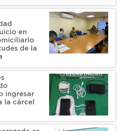
idad
uicio en
miciliario
itudes de la
a
es
do
o ingresar
a la cárcel