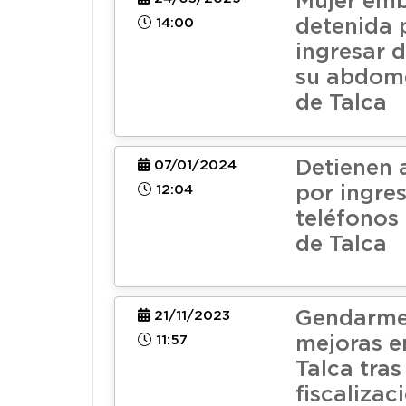
Mujer em
14:00
detenida 
ingresar 
su abdome
de Talca
Detienen
07/01/2024
12:04
por ingre
teléfonos 
de Talca
Gendarmer
21/11/2023
11:57
mejoras e
Talca tras
fiscalizac