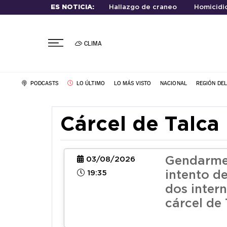
ES NOTICIA:
Hallazgo de craneo
Homicidio
CLIMA
PODCASTS
LO ÚLTIMO
LO MÁS VISTO
NACIONAL
REGIÓN DE
Cárcel de Talca
Gendarmer
03/08/2026
19:35
intento d
dos inter
cárcel de 