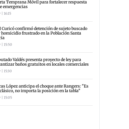
rta Temprana Móvil para fortalecer respuesta
te emergencias
 | 16:15
 Curicó confirmó detención de sujeto buscado
 homicidio frustrado en la Población Santa
cía
 | 15:50
utado Valdés presenta proyecto de ley para
antizar baños gratuitos en locales comerciales
 | 15:30
as López anticipa el choque ante Rangers: "Es
clásico, no importa la posición en la tabla"
 | 15:05