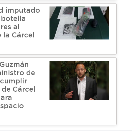
ad imputado
 botella
res al
e la Cárcel
 Guzmán
inistro de
 cumplir
 de Cárcel
para
espacio