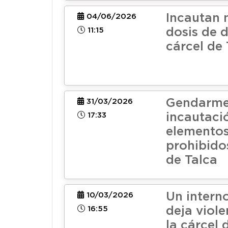
Incautan 
04/06/2026
11:15
dosis de 
cárcel de 
Gendarmer
31/03/2026
17:33
incautaci
elemento
prohibido
de Talca
Un interno
10/03/2026
16:55
deja viole
la cárcel 