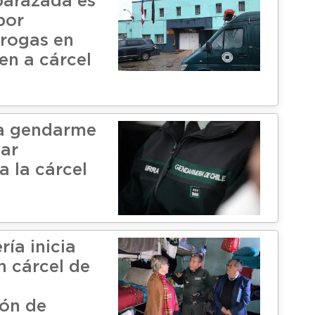
barazada es
por
drogas en
n a cárcel
 a gendarme
sar
a la cárcel
ía inicia
n cárcel de
ión de