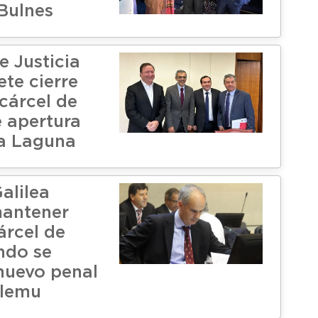
Bulnes
e Justicia
te cierre
cárcel de
e apertura
a Laguna
alilea
mantener
árcel de
ndo se
nuevo penal
ilemu