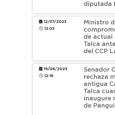
diputada 
Ministro d
12/07/2023
12:05
comprome
de actual 
Talca ant
del CCP L
Senador G
19/06/2023
12:16
rechaza 
antigua C
Talca cua
inaugure 
de Pangu