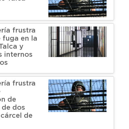
ía frustra
 fuga en la
Talca y
s internos
os
ía frustra
e
ón de
 de dos
 cárcel de