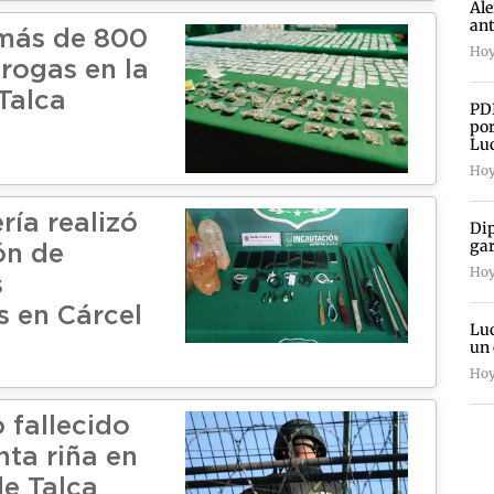
Ale
an
más de 800
Hoy
drogas en la
Talca
PDI
por
Lu
Hoy
ía realizó
Dip
gar
ón de
Hoy
s
s en Cárcel
Luc
un 
Hoy
 fallecido
nta riña en
de Talca