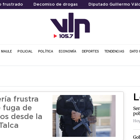
 frustrado
Decomiso de drogas
Diputado Guillermo Vál
L MAULE
POLICIAL
POLÍTICA
ECONOMÍA
DEPORTES
TENDENCIAS
DATO 
L
ía frustra
e fuga de
Sen
pob
nos desde la
Hoy
Talca
Gob