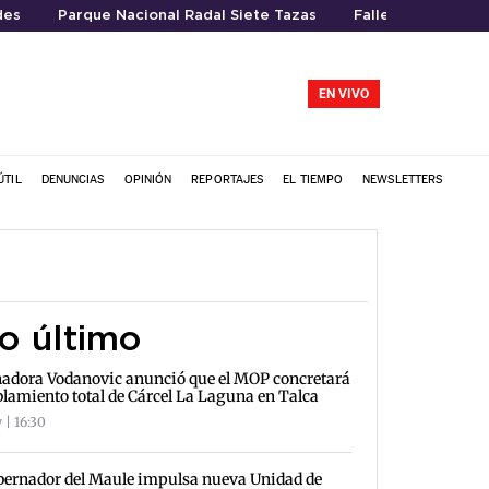
des
Parque Nacional Radal Siete Tazas
Fallecimiento
EN VIVO
ÚTIL
DENUNCIAS
OPINIÓN
REPORTAJES
EL TIEMPO
NEWSLETTERS
o último
adora Vodanovic anunció que el MOP concretará
lamiento total de Cárcel La Laguna en Talca
 | 16:30
ernador del Maule impulsa nueva Unidad de