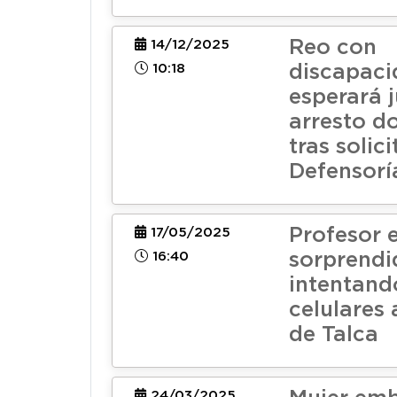
Reo con
14/12/2025
10:18
discapac
esperará j
arresto do
tras solic
Defensorí
Profesor 
17/05/2025
16:40
sorprendi
intentand
celulares 
de Talca
24/03/2025