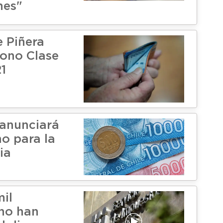
nes"
e Piñera
ono Clase
1
anunciará
o para la
ia
mil
no han