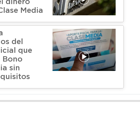
l dinero
Clase Media
a
ios del
icial que
n Bono
ia sin
quisitos