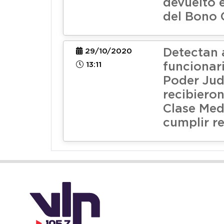
devuelto e
del Bono 
Detectan 
29/10/2020
13:11
funcionar
Poder Jud
recibiero
Clase Med
cumplir re