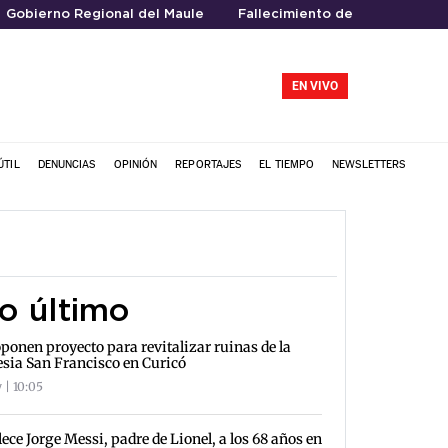
Gobierno Regional del Maule
Fallecimiento de Jorge Messi
EN VIVO
ÚTIL
DENUNCIAS
OPINIÓN
REPORTAJES
EL TIEMPO
NEWSLETTERS
o último
ponen proyecto para revitalizar ruinas de la
esia San Francisco en Curicó
 | 10:05
lece Jorge Messi, padre de Lionel, a los 68 años en