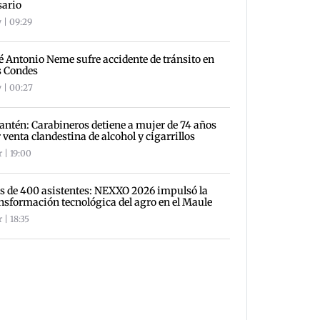
sario
 | 09:29
é Antonio Neme sufre accidente de tránsito en
s Condes
 | 00:27
antén: Carabineros detiene a mujer de 74 años
 venta clandestina de alcohol y cigarrillos
 | 19:00
 de 400 asistentes: NEXXO 2026 impulsó la
nsformación tecnológica del agro en el Maule
 | 18:35