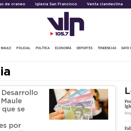
go de craneo
Iglesia San Francisco
Venta clandestina
L MAULE
POLICIAL
POLÍTICA
ECONOMÍA
DEPORTES
TENDENCIAS
DATO 
ia
L
 Desarrollo
l Maule
Pro
Igl
n que se
Hoy
es por
Fal