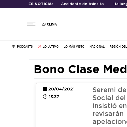
ES NOTICIA:
Accidente de tránsito
Hallaz
CLIMA
PODCASTS
LO ÚLTIMO
LO MÁS VISTO
NACIONAL
REGIÓN DE
Bono Clase Med
Seremi de
20/04/2021
13:37
Social de
insistió e
revisarán
apelacion