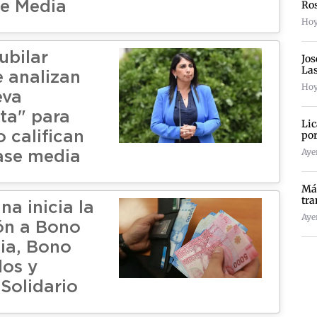
Ro
e Media
Hoy
ubilar
Jos
La
e analizan
Hoy
eva
ta" para
Lic
por
 califican
Ayer
ase media
Más
tra
a inicia la
Ayer
ón a Bono
ia, Bono
os y
Solidario