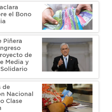
aclara
re el Bono
ia
e Piñera
ongreso
royecto de
e Media y
Solidario
 de
n Nacional
o Clase
n