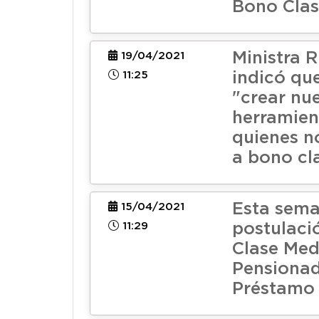
Bono Clas
Ministra R
19/04/2021
11:25
indicó qu
"crear nu
herramien
quienes no
a bono cl
Esta seman
15/04/2021
11:29
postulaci
Clase Med
Pensionad
Préstamo 