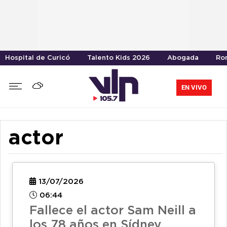
Hospital de Curicó
Talento Kids 2026
Abogada
Ro
EN VIVO
actor
13/07/2026
06:44
Fallece el actor Sam Neill a
los 78 años en Sídney