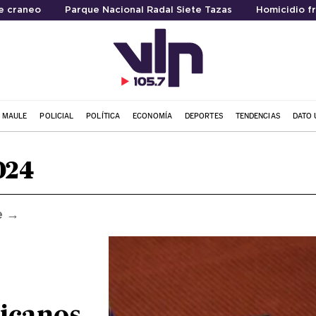
e craneo
Parque Nacional Radal Siete Tazas
Homicidio f
L MAULE
POLICIAL
POLÍTICA
ECONOMÍA
DEPORTES
TENDENCIAS
DATO 
024
e →