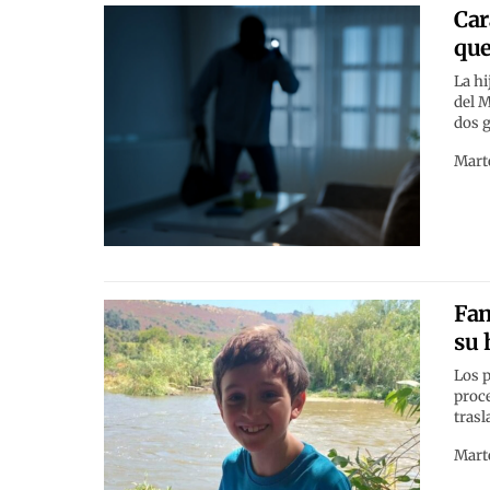
Car
que
La hi
del M
dos g
Marte
Fam
su 
Los 
proce
trasl
Marte