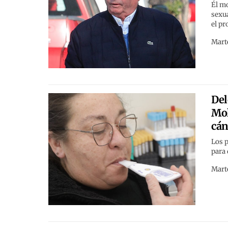
Él mo
sexua
el pr
Marte
Del
Mol
cán
Los p
para 
Marte