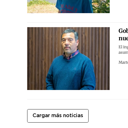
Gob
nue
El i
asumi
Marte
Cargar más noticias