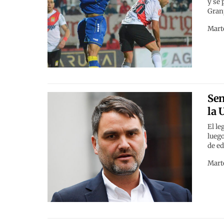
y se 
Granj
Marte
Sen
la 
El le
luego
de ed
Marte