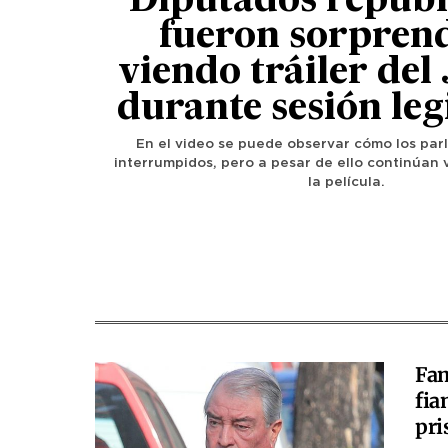
Diputados republ
fueron sorpren
viendo tráiler del
durante sesión leg
En el video se puede observar cómo los par
interrumpidos, pero a pesar de ello continúan v
la película.
Fam
fia
pri