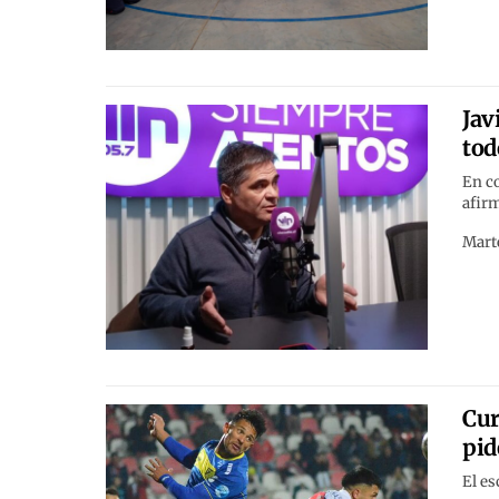
Jav
tod
En co
afirm
Marte
Cur
pid
El es