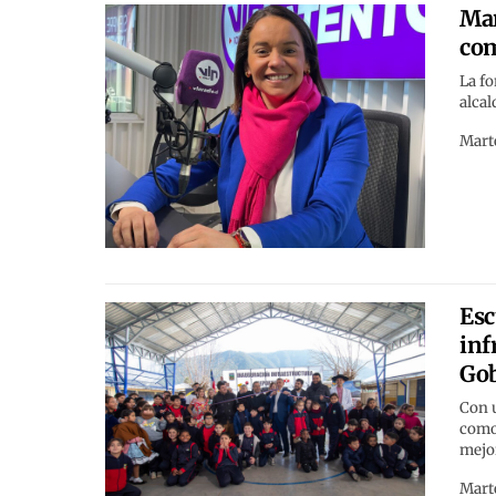
Mar
com
La fo
alca
Marte
Esc
inf
Go
Con u
como 
mejor
Marte