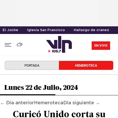
El Joche
Iglesia San Francisco
Hallazgo de craneo
EN VIVO
PORTADA
HEMEROTECA
Lunes 22 de Julio, 2024
← Día anterior
Hemeroteca
Día siguiente →
Curicó Unido corta su