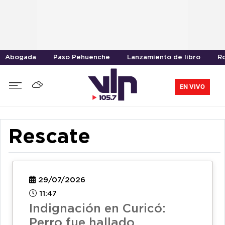
Abogada
Paso Pehuenche
Lanzamiento de libro
R
EN VIVO
Rescate
29/07/2026
11:47
Indignación en Curicó:
Perro fue hallado