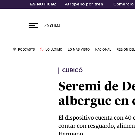
ES NOTICIA:
Atropello por tren
Comercio 
CLIMA
PODCASTS
LO ÚLTIMO
LO MÁS VISTO
NACIONAL
REGIÓN DE
CURICÓ
Seremi de De
albergue en 
El dispositivo cuenta con 40 
contar con resguardo, aliment
Hermano