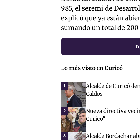
985, el seremi de Desarrol
explicó que ya están abier
sumando un total de 200
T
Lo más visto
en
Curicó
Alcalde de Curicó den
1
Caldos
Nueva directiva veci
2
Curicó"
Alcalde Bordachar abr
3