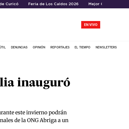
de Curicó
Feria de Los Caldos 2026
Mejor Caldo 2026
EN VIVO
ÚTIL
DENUNCIAS
OPINIÓN
REPORTAJES
EL TIEMPO
NEWSLETTERS
lia inauguró
urante este invierno podrán
onales de la ONG Abriga a un