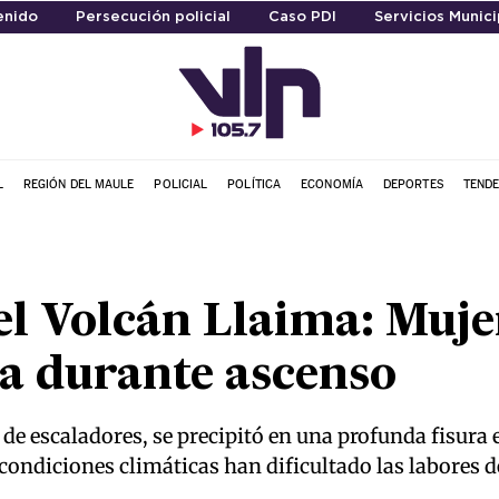
enido
Persecución policial
Caso PDI
Servicios Munici
L
REGIÓN DEL MAULE
POLICIAL
POLÍTICA
ECONOMÍA
DEPORTES
TENDE
el Volcán Llaima: Mujer
ta durante ascenso
 de escaladores, se precipitó en una profunda fisura 
ondiciones climáticas han dificultado las labores de