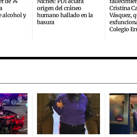
r de 74
Niches: PDI aclara
fallecimie
a
origen del cráneo
Cristina C
e alcohol y
humano hallado en la
Vásquez, q
basura
exfunciona
Colegio Er