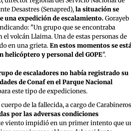
, director regional del Servicio Nacional de
nte Desastres (Senapred),
la situación se
de una expedición de escalamiento.
Gorayeb
indicando: "Un grupo que se encontraba
 el volcán Llaima. Una de estas personas de
do en una grieta.
En estos momentos se est
on helicóptero y personal del GOPE
".
rupo de escaladores no había registrado su
idades de Conaf en el Parque Nacional
para este tipo de expediciones.
 cuerpo de la fallecida, a cargo de Carabineros
das por las adversas condiciones
te viento impidió en un primer intento que u