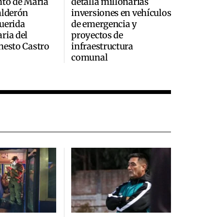
nto de María
detalla millonarias
alderón
inversiones en vehículos
uerida
de emergencia y
ria del
proyectos de
nesto Castro
infraestructura
comunal