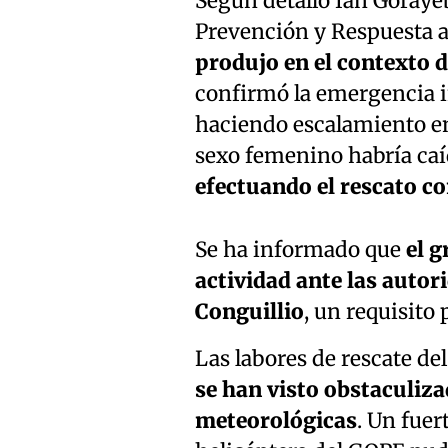
Según detalló Ian Gorayeb
Prevención y Respuesta a
produjo en el contexto 
confirmó la emergencia 
haciendo escalamiento en
sexo femenino habría caí
efectuando el rescato c
Se ha informado que
el g
actividad ante las autor
Conguillio
, un requisito 
Las labores de rescate del
se han visto obstaculiza
meteorológicas
. Un fuer