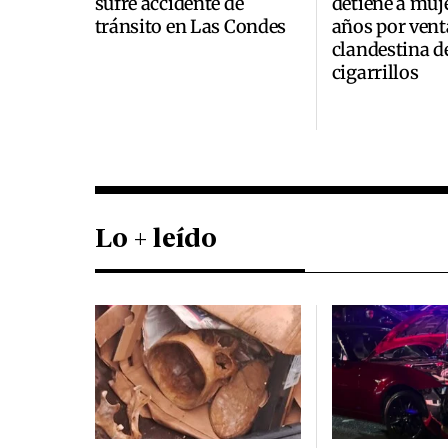
sufre accidente de
detiene a muje
tránsito en Las Condes
años por vent
clandestina d
cigarrillos
Lo + leído