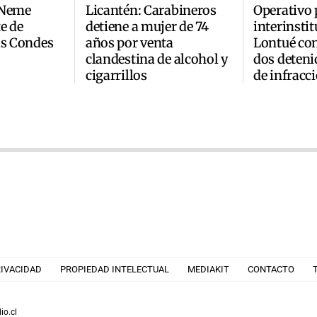
 Neme
Licantén: Carabineros
Operativo 
e de
detiene a mujer de 74
interinsti
as Condes
años por venta
Lontué co
clandestina de alcohol y
dos deteni
cigarrillos
de infracc
RIVACIDAD
PROPIEDAD INTELECTUAL
MEDIAKIT
CONTACTO
io.cl