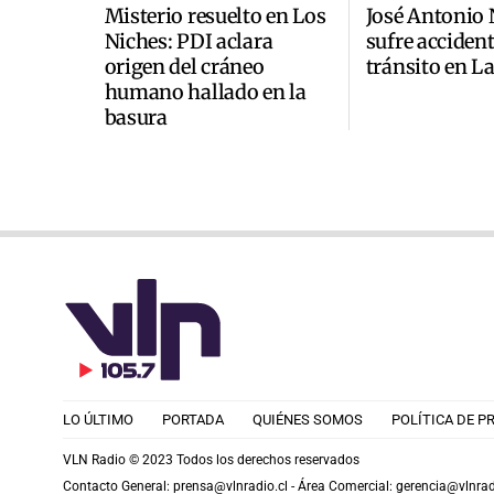
Misterio resuelto en Los
José Antonio
Niches: PDI aclara
sufre accident
origen del cráneo
tránsito en L
humano hallado en la
basura
LO ÚLTIMO
PORTADA
QUIÉNES SOMOS
POLÍTICA DE P
VLN Radio © 2023 Todos los derechos reservados
Contacto General:
prensa@vlnradio.cl
- Área Comercial:
gerencia@vlnrad