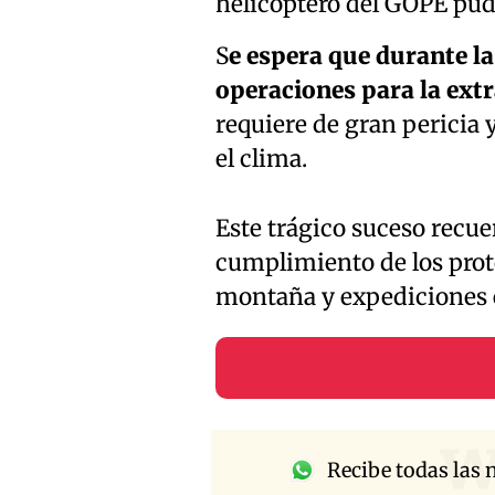
helicóptero del GOPE pudi
S
e espera que durante l
operaciones para la ext
requiere de gran pericia y
el clima.
Este trágico suceso recue
cumplimiento de los proto
montaña y expediciones 
w
Recibe todas las n