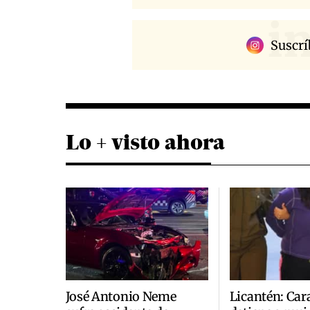
i
Suscrí
Lo + visto ahora
José Antonio Neme
Licantén: Car