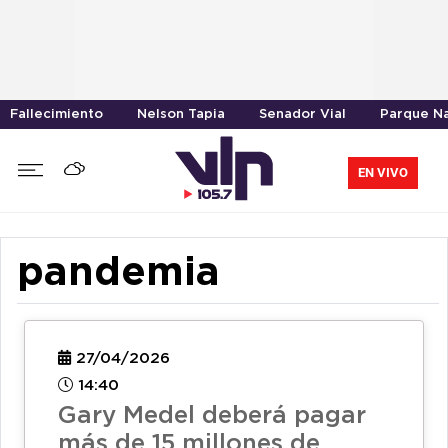
Fallecimiento
Nelson Tapia
Senador Vial
Parque Na
EN VIVO
pandemia
27/04/2026
14:40
Gary Medel deberá pagar
más de 15 millones de