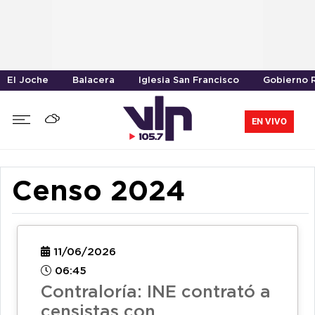
El Joche
Balacera
Iglesia San Francisco
Gobierno R
EN VIVO
Censo 2024
11/06/2026
06:45
Contraloría: INE contrató a
censistas con