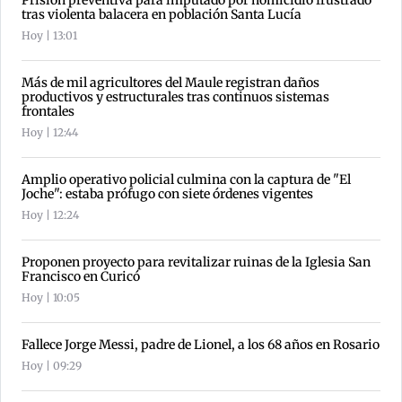
Prisión preventiva para imputado por homicidio frustrado
tras violenta balacera en población Santa Lucía
Hoy | 13:01
Más de mil agricultores del Maule registran daños
productivos y estructurales tras continuos sistemas
frontales
Hoy | 12:44
Amplio operativo policial culmina con la captura de "El
Joche": estaba prófugo con siete órdenes vigentes
Hoy | 12:24
Proponen proyecto para revitalizar ruinas de la Iglesia San
Francisco en Curicó
Hoy | 10:05
Fallece Jorge Messi, padre de Lionel, a los 68 años en Rosario
Hoy | 09:29