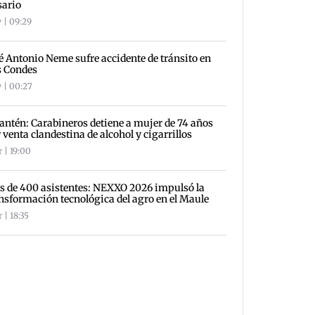
sario
 | 09:29
é Antonio Neme sufre accidente de tránsito en
s Condes
 | 00:27
antén: Carabineros detiene a mujer de 74 años
 venta clandestina de alcohol y cigarrillos
 | 19:00
 de 400 asistentes: NEXXO 2026 impulsó la
nsformación tecnológica del agro en el Maule
 | 18:35