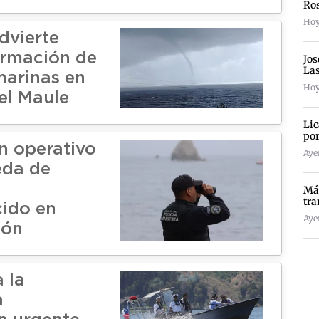
Ro
Hoy
dvierte
ormación de
Jos
La
arinas en
Hoy
el Maule
Lic
por
n operativo
Ayer
eda de
Más
tra
ido en
Ayer
ión
a la
a