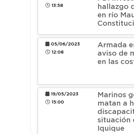
13:58
hallazgo 
en río Ma
Constituc
Armada e
05/06/2023
12:08
aviso de 
en las cos
Marinos g
19/05/2023
15:00
matan a 
discapaci
situación 
Iquique