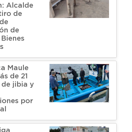
: Alcalde
tiro de
ide
ión de
 Bienes
s
ca Maule
ás de 21
de jibia y
iones por
al
iga