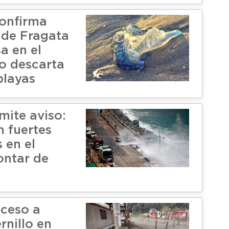
onfirma
 de Fragata
a en el
o descarta
playas
ite aviso:
n fuertes
 en el
contar de
cceso a
ernillo en