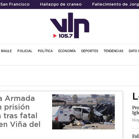
 San Francisco
Hallazgo de craneo
Fallecimiento de Jorg
L MAULE
POLICIAL
POLÍTICA
ECONOMÍA
DEPORTES
TENDENCIAS
DATO 
L
la Armada
 prisión
Pro
Igl
 tras fatal
Hoy
en Viña del
Fal