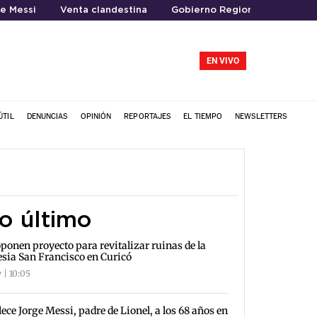
e Messi
Venta clandestina
Gobierno Regional del Maule
EN VIVO
ÚTIL
DENUNCIAS
OPINIÓN
REPORTAJES
EL TIEMPO
NEWSLETTERS
o último
ponen proyecto para revitalizar ruinas de la
esia San Francisco en Curicó
 | 10:05
lece Jorge Messi, padre de Lionel, a los 68 años en