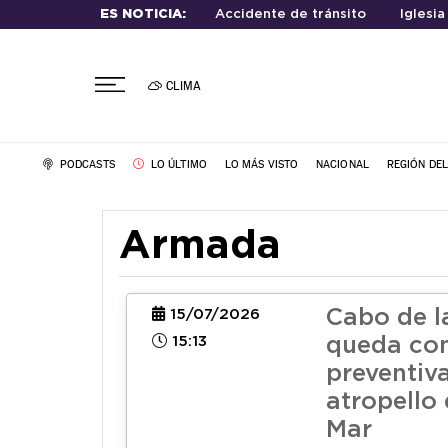
ES NOTICIA:
Accidente de tránsito
Iglesia
CLIMA
PODCASTS
LO ÚLTIMO
LO MÁS VISTO
NACIONAL
REGIÓN DE
Armada
Cabo de 
15/07/2026
15:13
queda con
preventiva
atropello 
Mar