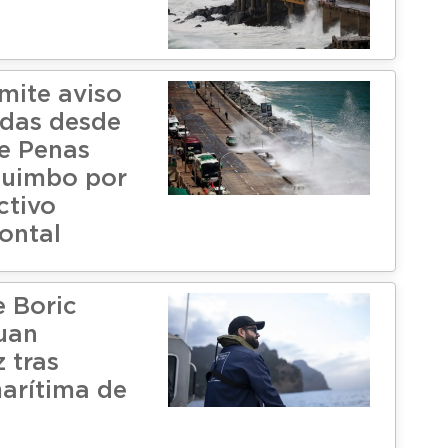
ite aviso
das desde
de Penas
quimbo por
ctivo
ontal
e Boric
Juan
 tras
marítima de