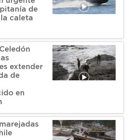
ón urgente
pitanía de
la caleta
 Celedón
las
es extender
da de
ido en
n
 marejadas
hile