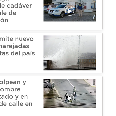
de cadáver
ule de
ión
mite nuevo
marejadas
tas del país
olpean y
hombre
tado y en
de calle en