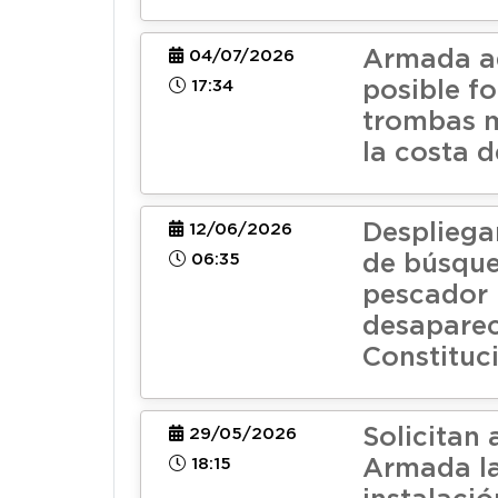
Armada a
04/07/2026
17:34
posible f
trombas m
la costa d
Despliega
12/06/2026
06:35
de búsqu
pescador
desaparec
Constituc
Solicitan 
29/05/2026
18:15
Armada l