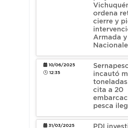
Vichuquén
ordena re
cierre y p
intervenc
Armada y
Nacionale
Sernapes
10/06/2025
12:35
incautó m
toneladas 
cita a 20
embarcac
pesca ileg
PDI invest
31/03/2025