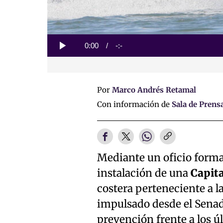
Loaded
:
0%
Current
0:00
/
Duration
-:-
Play
Time
Por
Marco Andrés Retamal
Con información de
Sala de Prens
Mediante un oficio formal 
instalación de una
Capita
costera perteneciente a 
impulsado desde el Sena
prevención frente a los ú