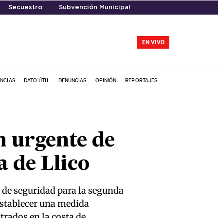
Secuestro
Subvención Municipal
EN VIVO
NCIAS
DATO ÚTIL
DENUNCIAS
OPINIÓN
REPORTAJES
n urgente de
a de Llico
to de seguridad para la segunda
 establecer una medida
trados en la costa de