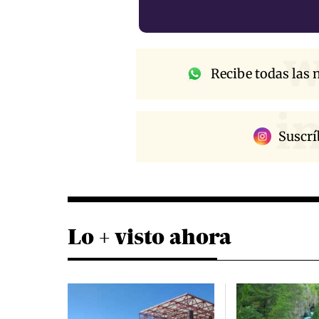
w
Recibe todas las n
i
Suscrí
Lo + visto ahora