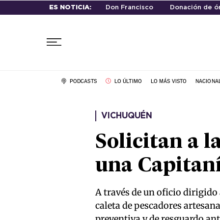
ES NOTICIA:
Don Francisco
Donación de ó
PODCASTS
LO ÚLTIMO
LO MÁS VISTO
NACIONA
VICHUQUÉN
Solicitan a 
una Capitaní
A través de un oficio dirigido
caleta de pescadores artesana
preventiva y de resguardo ant