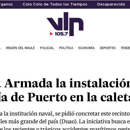
rganos
Colo Colo de Todos los Tiempos
Desaparecido
L
REGIÓN DEL MAULE
POLICIAL
POLÍTICA
ECONOMÍA
DEPORTES
TENDE
la Armada la instalació
a de Puerto en la calet
 a la institución naval, se pidió concretar este recin
les más grande del país (Duao). La iniciativa busca
e los recientes y trágicos accidentes marítimos regis