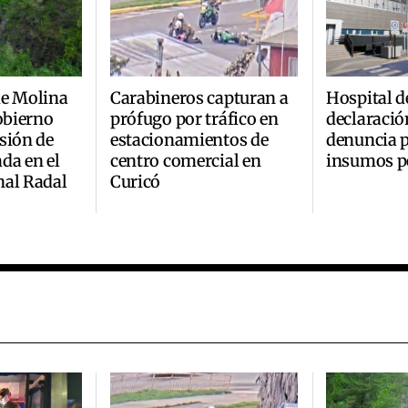
de Molina
Carabineros capturan a
Hospital d
Gobierno
prófugo por tráfico en
declaració
sión de
estacionamientos de
denuncia p
da en el
centro comercial en
insumos p
nal Radal
Curicó