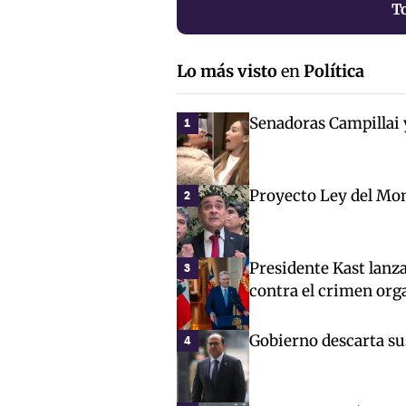
T
Lo más visto
en
Política
Senadoras Campillai 
1
Proyecto Ley del Mon
2
Presidente Kast lanz
3
contra el crimen org
Gobierno descarta sus
4