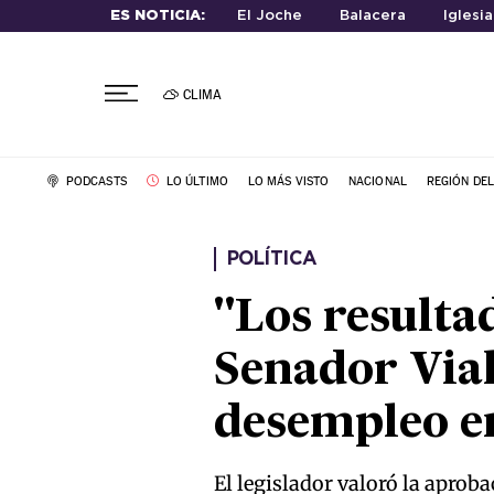
ES NOTICIA:
El Joche
Balacera
Iglesi
CLIMA
PODCASTS
LO ÚLTIMO
LO MÁS VISTO
NACIONAL
REGIÓN DE
POLÍTICA
"Los resulta
Senador Vial
desempleo e
El legislador valoró la aproba