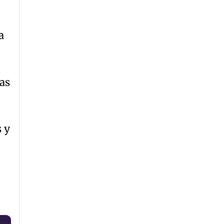
a
as
 y