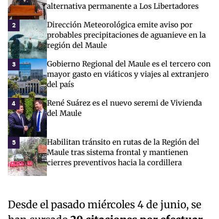
alternativa permanente a Los Libertadores
Dirección Meteorológica emite aviso por
2
probables precipitaciones de aguanieve en la
región del Maule
Gobierno Regional del Maule es el tercero con
3
mayor gasto en viáticos y viajes al extranjero
del país
René Suárez es el nuevo seremi de Vivienda
4
del Maule
Habilitan tránsito en rutas de la Región del
5
Maule tras sistema frontal y mantienen
cierres preventivos hacia la cordillera
Desde el pasado miércoles 4 de junio, se