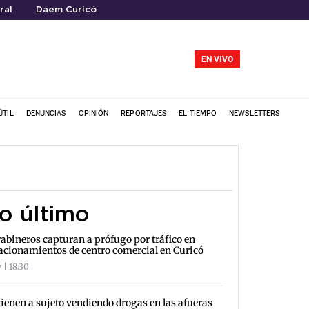
ral
Daem Curicó
EN VIVO
ÚTIL
DENUNCIAS
OPINIÓN
REPORTAJES
EL TIEMPO
NEWSLETTERS
o último
abineros capturan a prófugo por tráfico en
acionamientos de centro comercial en Curicó
 | 18:30
ienen a sujeto vendiendo drogas en las afueras