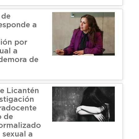
 de
esponde a
ción por
ual a
 demora de
de Licantén
estigación
radocente
o de
ormalizado
 sexual a