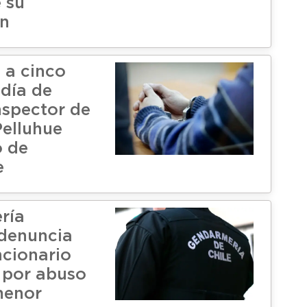
 su
ón
 a cinco
 día de
nspector de
Pelluhue
ó de
e
ría
denuncia
ncionario
 por abuso
menor