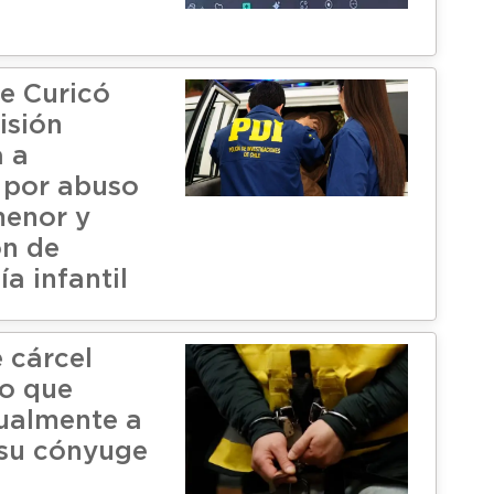
de Curicó
isión
a a
 por abuso
menor y
n de
a infantil
 cárcel
to que
ualmente a
 su cónyuge