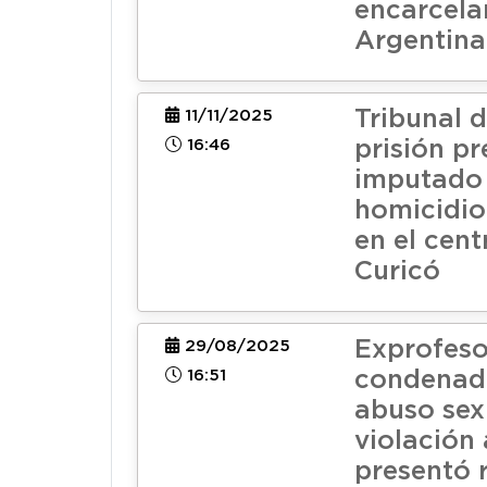
encarcela
Argentina
Tribunal d
11/11/2025
16:46
prisión pr
imputado
homicidio
en el cent
Curicó
Exprofeso
29/08/2025
16:51
condenad
abuso sex
violación
presentó 