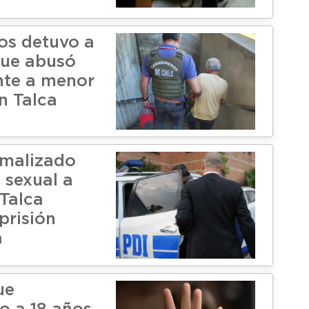
os detuvo a
que abusó
nte a menor
n Talca
rmalizado
 sexual a
Talca
prisión
a
ue