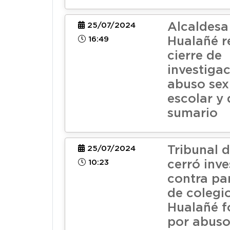
Alcaldesa
25/07/2024
16:49
Hualañé r
cierre de
investiga
abuso sex
escolar y
sumario
Tribunal 
25/07/2024
10:23
cerró inv
contra pa
de colegi
Hualañé f
por abuso