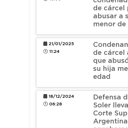
condenado
de cárcel 
abusar a 
menor de
Condenan 
21/01/2025
11:24
de cárcel
que abusó
su hija m
edad
Defensa d
18/12/2024
06:28
Soler llev
Corte Su
Argentina