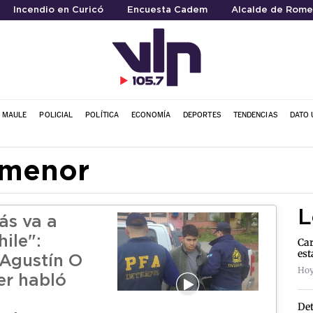
Incendio en Curicó
Encuesta Cadem
Alcalde de Rome
L MAULE
POLICIAL
POLÍTICA
ECONOMÍA
DEPORTES
TENDENCIAS
DATO 
 menor
L
ás va a
hile":
Car
est
Agustín O
Hoy
er habló
Det