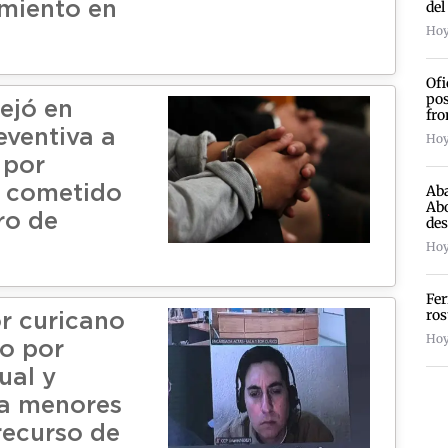
del
miento en
Hoy
Ofi
pos
ejó en
fro
eventiva a
Hoy
 por
Aba
 cometido
Abo
ro de
des
Hoy 
Fer
ros
r curicano
Hoy
o por
ual y
 a menores
recurso de