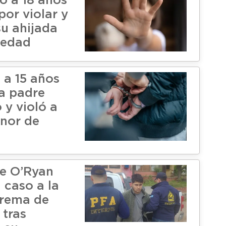
 a 18 años
por violar y
su ahijada
 edad
a 15 años
 a padre
 y violó a
enor de
e O’Ryan
a caso a la
prema de
 tras