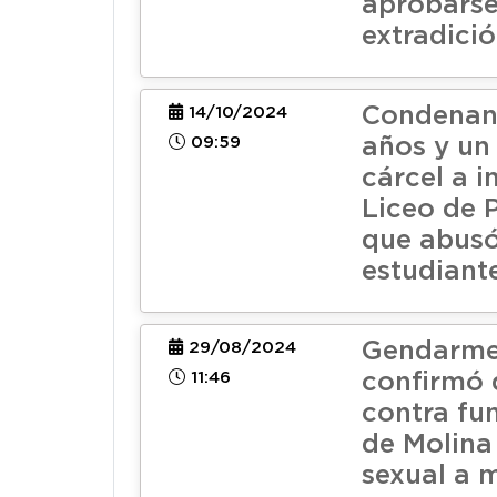
aprobarse
extradici
Condenan
14/10/2024
09:59
años y un
cárcel a i
Liceo de 
que abus
estudiant
Gendarme
29/08/2024
11:46
confirmó 
contra fu
de Molina
sexual a 