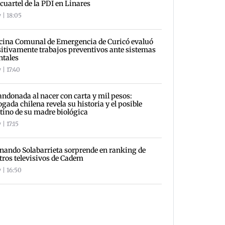
 cuartel de la PDI en Linares
 | 18:05
cina Comunal de Emergencia de Curicó evaluó
itivamente trabajos preventivos ante sistemas
ntales
 | 17:40
ndonada al nacer con carta y mil pesos:
gada chilena revela su historia y el posible
tino de su madre biológica
| 17:15
nando Solabarrieta sorprende en ranking de
tros televisivos de Cadem
 | 16:50