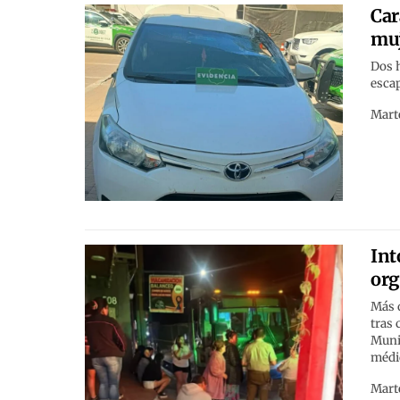
Car
muj
Dos 
escap
Marte
Int
org
Más 
tras 
Munic
médi
Marte