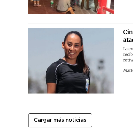
Cin
ata
La ex
recib
rottw
Marte
Cargar más noticias