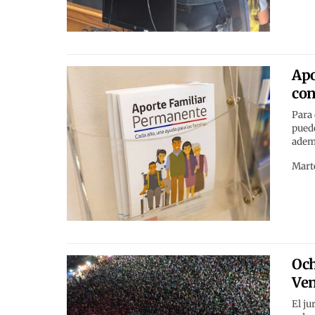
Apo
con
Para 
puede
ademá
Marte
Och
Ven
El ju