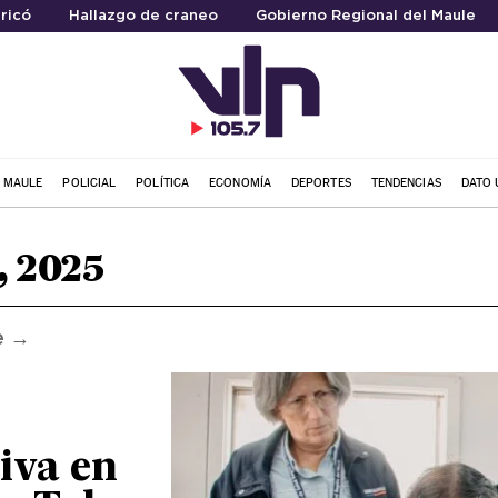
ricó
Hallazgo de craneo
Gobierno Regional del Maule
L MAULE
POLICIAL
POLÍTICA
ECONOMÍA
DEPORTES
TENDENCIAS
DATO 
, 2025
e →
iva en