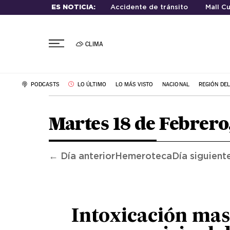
ES NOTICIA:
Accidente de tránsito
Mall Cu
CLIMA
PODCASTS
LO ÚLTIMO
LO MÁS VISTO
NACIONAL
REGIÓN DE
Martes 18 de Febrero
← Día anterior
Hemeroteca
Día siguient
Intoxicación mas