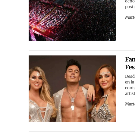
ocho 
post
Marte
Fan
Fes
Desde
en la
conta
artis
Marte