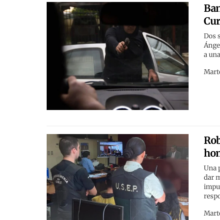
Ban
Cur
Dos s
Ánge
a una
Marte
Rob
hom
Una p
dar m
imput
resp
Marte