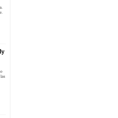
a.
e.
dy
do
 las