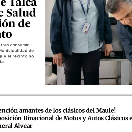
e Talca
e Salud
ión de
nto
 tras consumir
Municipalidad de
que el recinto no
ia.
ención amantes de los clásicos del Maule!
osición Binacional de Motos y Autos Clásicos 
eral Alvear