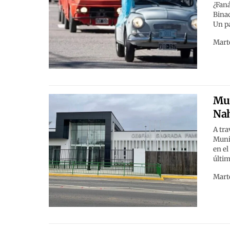
¿Faná
Binac
Un pa
Marte
Mun
Nah
A tra
Munic
en el
últim
Marte