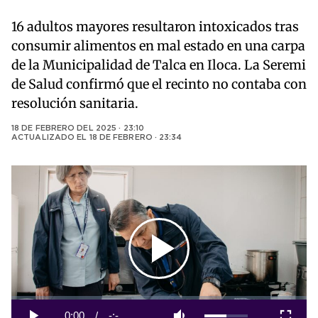
16 adultos mayores resultaron intoxicados tras
consumir alimentos en mal estado en una carpa
de la Municipalidad de Talca en Iloca. La Seremi
de Salud confirmó que el recinto no contaba con
resolución sanitaria.
18 DE FEBRERO DEL 2025 · 23:10
ACTUALIZADO EL
18 DE FEBRERO · 23:34
Play
Video
Loaded
:
0%
Current
0:00
/
Duration
-:-