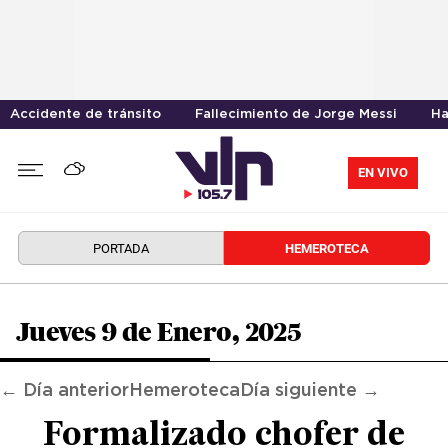
Accidente de tránsito
Fallecimiento de Jorge Messi
Ha
EN VIVO
PORTADA
HEMEROTECA
Jueves 9 de Enero, 2025
← Día anterior
Hemeroteca
Día siguiente →
Formalizado chofer de