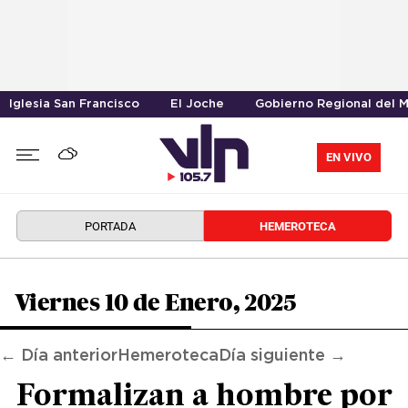
Iglesia San Francisco
El Joche
Gobierno Regional del 
EN VIVO
PORTADA
HEMEROTECA
Viernes 10 de Enero, 2025
← Día anterior
Hemeroteca
Día siguiente →
Formalizan a hombre por