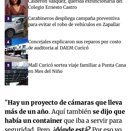
Calderón Vásquez, querida exfuncionaria del
Colegio Ernesto Castro
Carabineros despliega campaña preventiva
3
para evitar el robo de vehículos en Zapallar
Concejales explicaron sus reparos por costo
4
de auditoria al DAEM Curicó
Mall Curicó sortea viaje familiar a Punta Cana
5
en Mes del Niño
"
Hay un proyecto de cámaras que lleva
más de un año
. Aquí también
se dijo que
había un container
que iba a servir para
seguridad. Pero,
¿dónde está?
Por eso yo