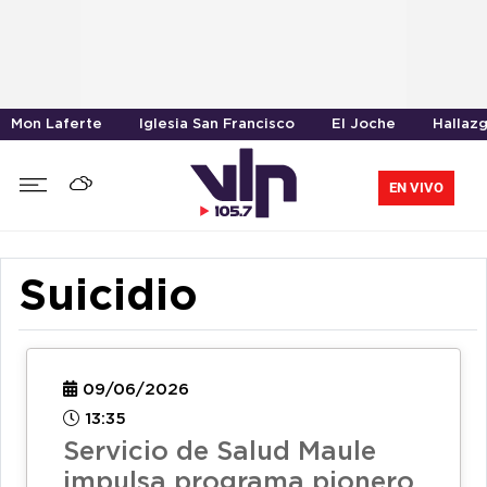
Mon Laferte
Iglesia San Francisco
El Joche
Hallaz
EN VIVO
Suicidio
09/06/2026
13:35
Servicio de Salud Maule
impulsa programa pionero