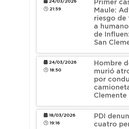
Primer ca
24/03/2026
21:59
Maule: Ad
riesgo de
a humanos
de Influen
San Clem
Hombre d
24/03/2026
18:50
murió atr
por condu
camionet
Clemente
PDI denun
18/03/2026
19:16
cuatro pe