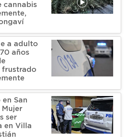
e cannabis
emente,
Longaví
ne a adulto
 70 años
de
 frustrado
emente
 en San
 Mujer
s ser
 en Villa
tián