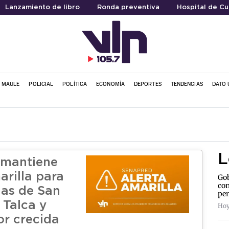
Lanzamiento de libro
Ronda preventiva
Hospital de Cu
L MAULE
POLICIAL
POLÍTICA
ECONOMÍA
DEPORTES
TENDENCIAS
DATO 
L
 mantiene
arilla para
Gob
con
as de San
per
 Talca y
Hoy
or crecida