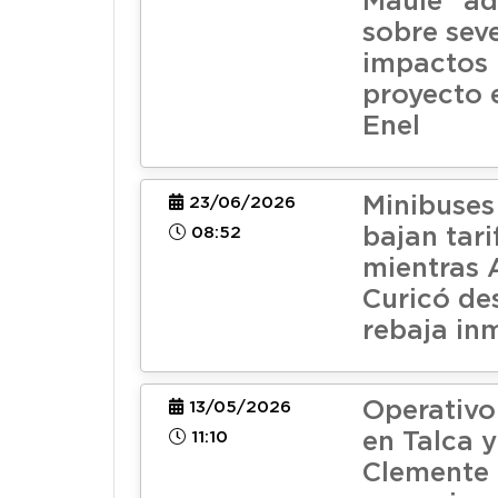
Maule" ad
sobre sev
impactos 
proyecto 
Enel
Minibuses
23/06/2026
08:52
bajan tari
mientras
Curicó de
rebaja in
Operativo
13/05/2026
11:10
en Talca 
Clemente