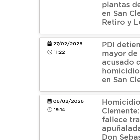
plantas d
en San Cl
Retiro y 
PDI detie
27/02/2026
11:22
mayor de
acusado 
homicidio
en San Cl
Homicidio
06/02/2026
19:14
Clemente:
fallece tra
apuñalada
Don Sebas