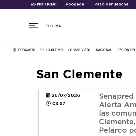
ES NOTICIA:
Abogada
Paso Pehuenche
CLIMA
PODCASTS
LO ÚLTIMO
LO MÁS VISTO
NACIONAL
REGIÓN DE
San Clemente
Senapred
26/07/2026
03:57
Alerta Am
las comun
Clemente,
Pelarco p