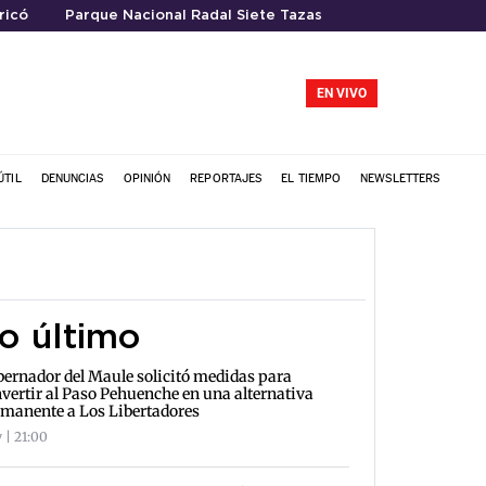
ricó
Parque Nacional Radal Siete Tazas
EN VIVO
ÚTIL
DENUNCIAS
OPINIÓN
REPORTAJES
EL TIEMPO
NEWSLETTERS
o último
ernador del Maule solicitó medidas para
vertir al Paso Pehuenche en una alternativa
manente a Los Libertadores
 | 21:00