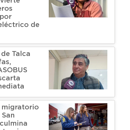
vierte
eros
por
eléctrico de
 de Talca
fas,
 ASOBUS
scarta
mediata
 migratorio
y San
 culmina