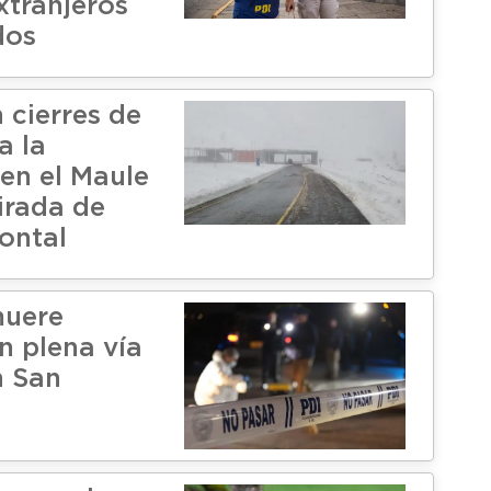
xtranjeros
dos
 cierres de
a la
 en el Maule
irada de
ontal
uere
n plena vía
n San