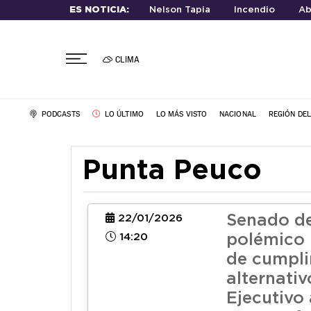
ES NOTICIA:
Nelson Tapia
Incendio
Ab
CLIMA
PODCASTS
LO ÚLTIMO
LO MÁS VISTO
NACIONAL
REGIÓN DE
Punta Peuco
Senado d
22/01/2026
14:20
polémico 
de cumpl
alternativ
Ejecutivo