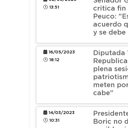
Senador G
13:51
critica fi
Peuco: "E
acuerdo q
y se debe
Diputada 
16/05/2023
18:12
Republica
plena sesi
patriotism
meten por
cabe"
President
14/03/2023
10:31
Boric no 