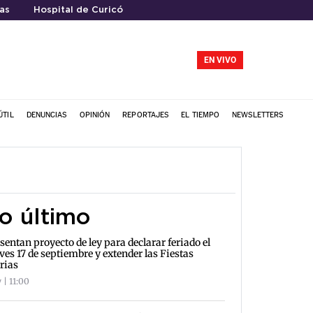
as
Hospital de Curicó
EN VIVO
ÚTIL
DENUNCIAS
OPINIÓN
REPORTAJES
EL TIEMPO
NEWSLETTERS
o último
sentan proyecto de ley para declarar feriado el
ves 17 de septiembre y extender las Fiestas
rias
 | 11:00