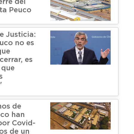
erre del
ta Peuco
e Justicia:
uco no es
que
errar, es
 que
s
"
nos de
uco han
por Covid-
os de un