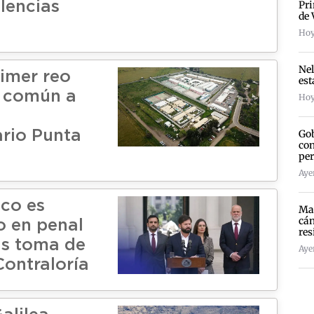
Pri
lencias
de 
Hoy
Nel
rimer reo
est
o común a
Hoy
Gob
ario Punta
con
per
Aye
co es
Mad
cán
o en penal
res
s toma de
Ayer
Contraloría