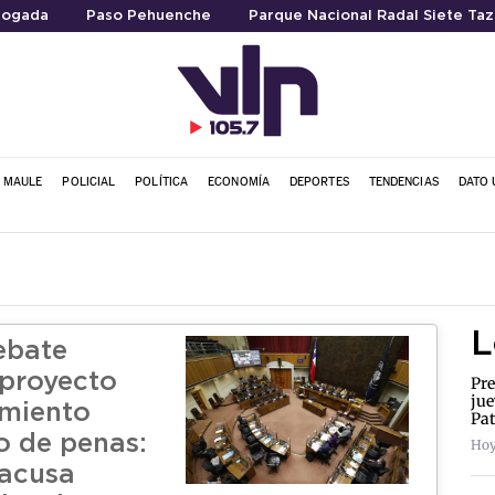
ogada
Paso Pehuenche
Parque Nacional Radal Siete Taz
L MAULE
POLICIAL
POLÍTICA
ECONOMÍA
DEPORTES
TENDENCIAS
DATO 
L
ebate
proyecto
Pre
jue
imiento
Pat
o de penas:
Hoy
 acusa