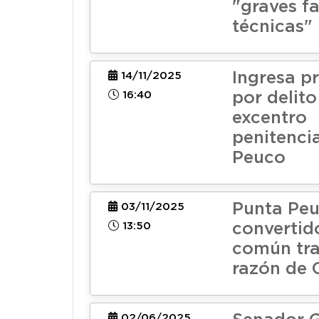
"graves fa
técnicas"
Ingresa p
14/11/2025
16:40
por delit
excentro
penitenci
Peuco
Punta Peu
03/11/2025
13:50
convertid
común tra
razón de 
02/06/2025