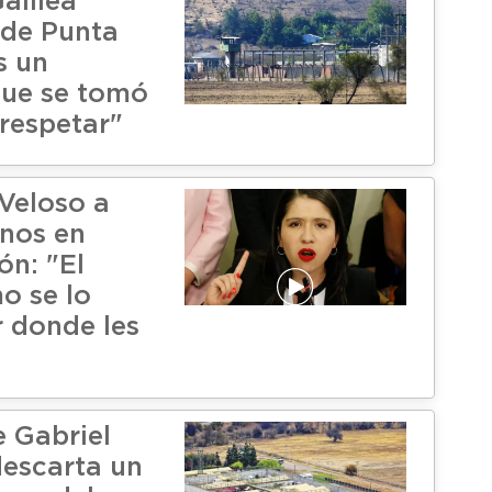
alilea
n de Punta
s un
ue se tomó
 respetar"
Veloso a
nos en
ón: "El
o se lo
 donde les
e Gabriel
descarta un