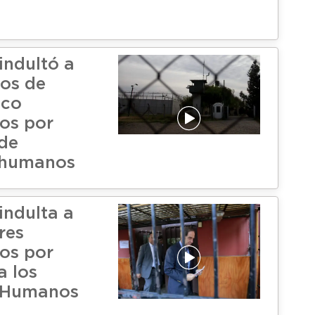
indultó a
nos de
uco
os por
 de
 humanos
indulta a
res
os por
a los
 Humanos