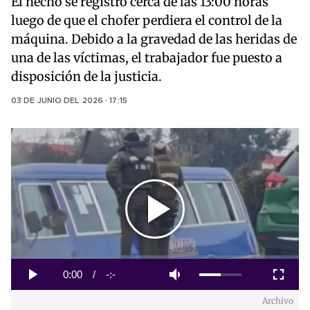
El hecho se registró cerca de las 13:00 horas
luego de que el chofer perdiera el control de la
máquina. Debido a la gravedad de las heridas de
una de las víctimas, el trabajador fue puesto a
disposición de la justicia.
03 DE JUNIO DEL 2026 · 17:15
Play
Video
Loaded
:
0%
Current
0:00
/
Duration
-:-
Play
Mute
Fullscreen
Archivo
Time