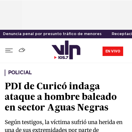
Denuncia penal por presunto tráfico de menores
Receptaci
EN VIVO
POLICIAL
PDI de Curicó indaga
ataque a hombre baleado
en sector Aguas Negras
Según testigos, la víctima sufrió una herida en
una de sus extremidades por parte de