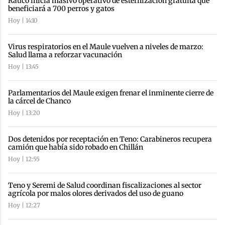
Rauco inicia masivo operativo de esterilización gratuita que
beneficiará a 700 perros y gatos
Hoy | 14:10
Virus respiratorios en el Maule vuelven a niveles de marzo:
Salud llama a reforzar vacunación
Hoy | 13:45
Parlamentarios del Maule exigen frenar el inminente cierre de
la cárcel de Chanco
Hoy | 13:20
Dos detenidos por receptación en Teno: Carabineros recupera
camión que había sido robado en Chillán
Hoy | 12:55
Teno y Seremi de Salud coordinan fiscalizaciones al sector
agrícola por malos olores derivados del uso de guano
Hoy | 12:27