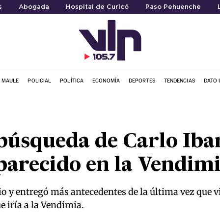
s
Abogada
Hospital de Curicó
Paso Pehuenche
L MAULE
POLICIAL
POLÍTICA
ECONOMÍA
DEPORTES
TENDENCIAS
DATO 
búsqueda de Carlo Iba
parecido en la Vendimi
y entregó más antecedentes de la última vez que vio
e iría a la Vendimia.