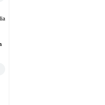
lia
n