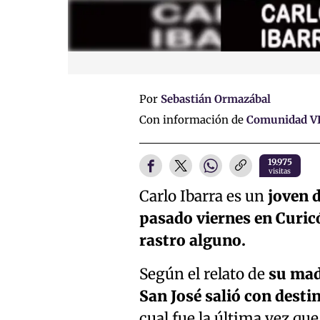
Por
Sebastián Ormazábal
Con información de
Comunidad V
19.975
visitas
Carlo Ibarra es un
joven d
pasado viernes en Curicó 
rastro alguno.
Según el relato de
su madr
San José salió con destin
cual fue la última vez que