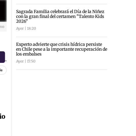
Sagrada Familia celebrará el Día de la Niñez
con la gran final del certamen "Talento Kids
2026"
ivo
Ayer | 18:20
Experto advierte que crisis hídrica persiste
en Chile pese a la importante recuperación de
los embalses
Ayer | 17:50
le
io