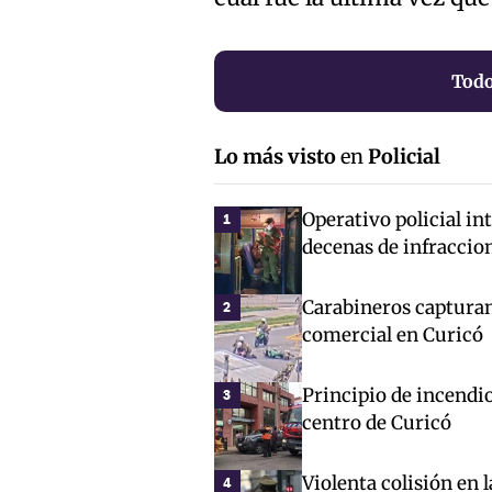
Todo
Lo más visto
en
Policial
Operativo policial in
1
decenas de infraccio
Carabineros capturan
2
comercial en Curicó
Principio de incendio
3
centro de Curicó
Violenta colisión en 
4