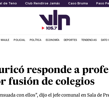
al de Teno
Club Rendirse Jamás
Caso Bruma
Paso P
L MAULE
POLICIAL
POLÍTICA
ECONOMÍA
DEPORTES
TENDENCIAS
DATO 
uricó responde a profe
r fusión de colegios
suada con ellos", dijo el jefe comunal en Sala de Pr
3