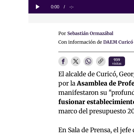
Loaded
:
0%
Current
0:00
/
Duration
-:-
Play
Time
Por
Sebastián Ormazábal
Con información de
DAEM Curicó
939
visitas
El alcalde de Curicó, Geo
por la
Asamblea de Profe
manifestaron su "profund
fusionar establecimient
marco del presupuesto 20
En Sala de Prensa, el jef