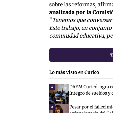
sobre las reformas, afirm
analizada por la Comisi
"
Tenemos que conversar c
Este trabajo, en conjunto 
comunidad educativa, per
T
Lo más visto
en
Curicó
DAEM Curicó logra co
1
íntegro de sueldos y 
Pesar por el fallecim
2