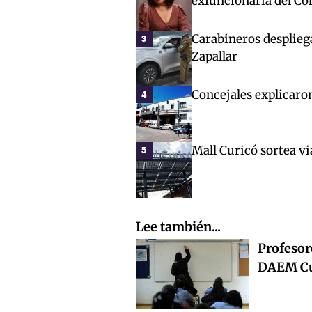
exfuncionaria del Co
Carabineros desplieg
3
Zapallar
Concejales explicaro
4
Mall Curicó sortea vi
5
Lee también...
Profesor
DAEM Cur