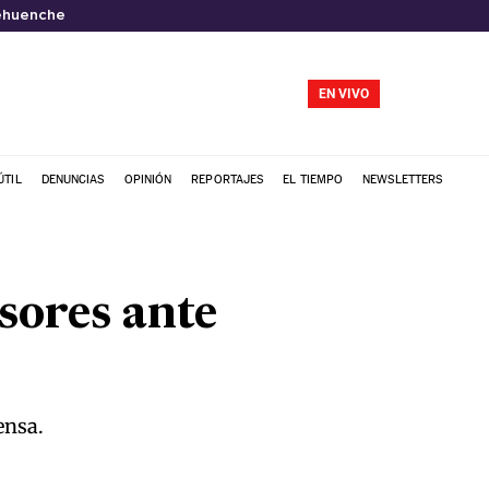
ehuenche
EN VIVO
ÚTIL
DENUNCIAS
OPINIÓN
REPORTAJES
EL TIEMPO
NEWSLETTERS
sores ante
ensa.