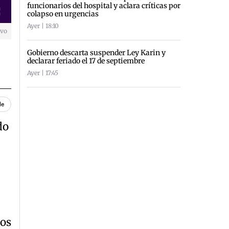
funcionarios del hospital y aclara críticas por
colapso en urgencias
creen
Ayer | 18:10
ivo
Gobierno descarta suspender Ley Karin y
declarar feriado el 17 de septiembre
Ayer | 17:45
le
do
cos