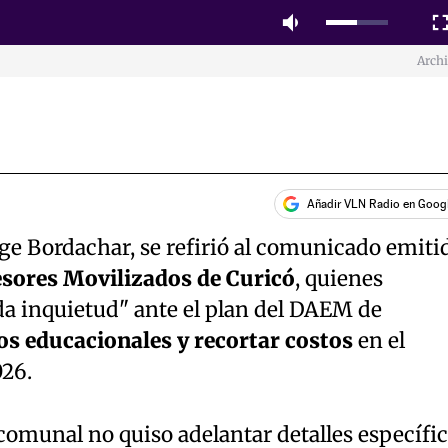
Mute
Fulls
Arch
Añadir VLN Radio en Goog
rge Bordachar, se refirió al comunicado emiti
sores Movilizados de Curicó
, quienes
a inquietud" ante el plan del DAEM de
os educacionales y recortar costos
en el
26.
e comunal no quiso adelantar detalles específi