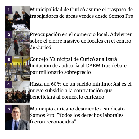
Municipalidad de Curicó asume el traspaso de
1
trabajadores de áreas verdes desde Somos Pro
Preocupación en el comercio local: Advierten
2
sobre el cierre masivo de locales en el centro
de Curicó
Concejo Municipal de Curicó analizará
3
licitación de auditoría al DAEM tras debate
por millonario sobreprecio
Hasta un 60% de un sueldo mínimo: Así es el
4
nuevo subsidio a la contratación que
beneficiará al comercio curicano
Municipio curicano desmiente a sindicato
5
Somos Pro: "Todos los derechos laborales
fueron reconocidos"