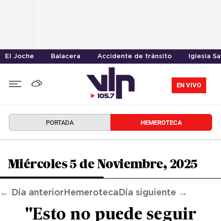
El Joche
Balacera
Accidente de tránsito
Iglesia S
EN VIVO
PORTADA
HEMEROTECA
Miércoles 5 de Noviembre, 2025
← Día anterior
Hemeroteca
Día siguiente →
"Esto no puede seguir