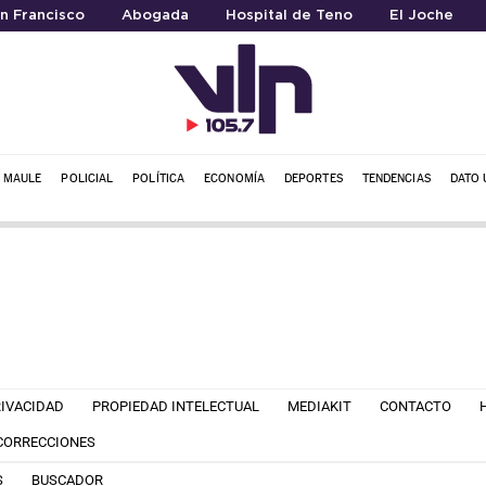
an Francisco
Abogada
Hospital de Teno
El Joche
L MAULE
POLICIAL
POLÍTICA
ECONOMÍA
DEPORTES
TENDENCIAS
DATO 
RIVACIDAD
PROPIEDAD INTELECTUAL
MEDIAKIT
CONTACTO
 CORRECCIONES
S
BUSCADOR