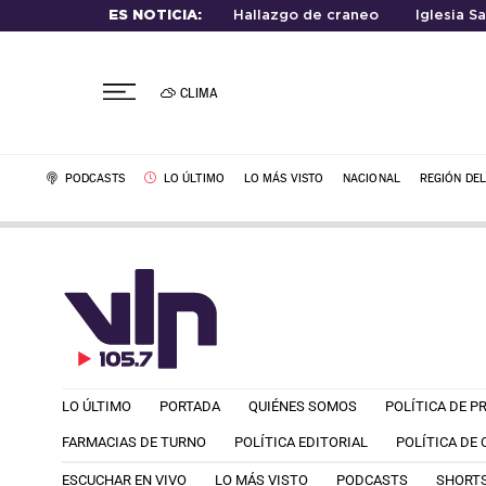
ES NOTICIA:
Hallazgo de craneo
Iglesia S
CLIMA
PODCASTS
LO ÚLTIMO
LO MÁS VISTO
NACIONAL
REGIÓN DE
LO ÚLTIMO
PORTADA
QUIÉNES SOMOS
POLÍTICA DE P
FARMACIAS DE TURNO
POLÍTICA EDITORIAL
POLÍTICA DE
ESCUCHAR EN VIVO
LO MÁS VISTO
PODCASTS
SHORT