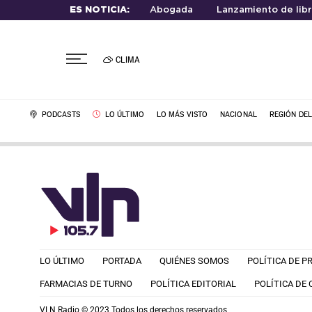
ES NOTICIA:
Abogada
Lanzamiento de lib
CLIMA
PODCASTS
LO ÚLTIMO
LO MÁS VISTO
NACIONAL
REGIÓN DE
LO ÚLTIMO
PORTADA
QUIÉNES SOMOS
POLÍTICA DE P
FARMACIAS DE TURNO
POLÍTICA EDITORIAL
POLÍTICA DE
VLN Radio © 2023 Todos los derechos reservados