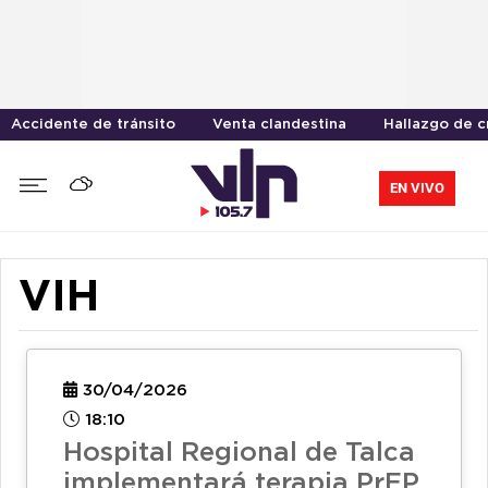
Accidente de tránsito
Venta clandestina
Hallazgo de 
EN VIVO
VIH
30/04/2026
18:10
Hospital Regional de Talca
implementará terapia PrEP