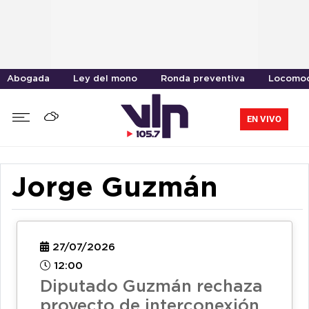
Abogada
Ley del mono
Ronda preventiva
Locomoc
EN VIVO
Jorge Guzmán
27/07/2026
12:00
Diputado Guzmán rechaza
proyecto de interconexión