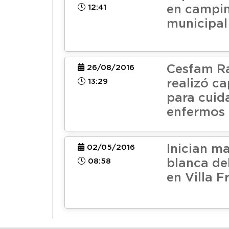
12:41
en campi
municipal
Cesfam R
26/08/2016
13:29
realizó c
para cuid
enfermos
Inician m
02/05/2016
08:58
blanca d
en Villa F