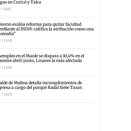
gas en Curicó y Talca
| 14:15
ierno evalúa reforma para quitar facultad
rellante al INDH: califica la atribución como una
nomalía"
 | 13:50
empleo en el Maule se dispara a 10,4% en el
mestre abril-junio, Linares la más afectada
 | 13:30
alde de Molina detalla incumplimientos de
resa a cargo del parque Radal Siete Tazas
 | 13:05