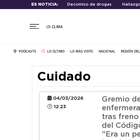
ES NOTICIA:
Decomiso de drogas
Hallazg
CLIMA
PODCASTS
LO ÚLTIMO
LO MÁS VISTO
NACIONAL
REGIÓN DE
Cuidado
Gremio d
04/03/2026
12:23
enfermera
tras fren
del Código
"Era un pe