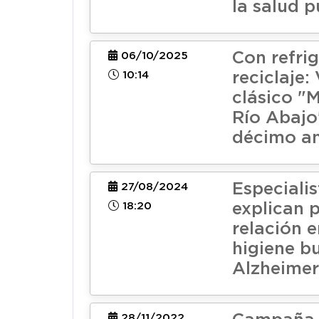
la salud p
Con refri
06/10/2025
10:14
reciclaje:
clásico "
Río Abajo
décimo an
Especialis
27/08/2024
18:20
explican 
relación 
higiene bu
Alzheimer
28/11/2022