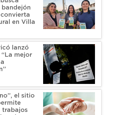
busca
e bandejón
 convierta
ral en Villa
icó lanzó
 “La mejor
la
n”
no”, el sitio
ermite
 trabajos