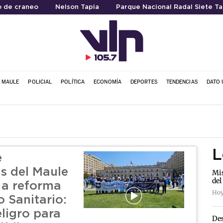
o de craneo
Nelson Tapia
Parque Nacional Radal Siete Ta
L MAULE
POLICIAL
POLÍTICA
ECONOMÍA
DEPORTES
TENDENCIAS
DATO 
L
e
s del Maule
Mis
del
o a reforma
Hoy
 Sanitario:
ligro para
Des