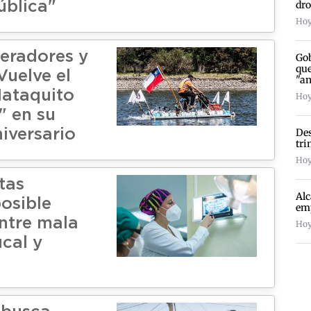
dro
ública"
Hoy 
geradores y
Gob
que
 Vuelve el
"a
Mataquito
Hoy
" en su
Des
iversario
tri
Hoy
tas
Alc
posible
emp
entre mala
Hoy
cal y