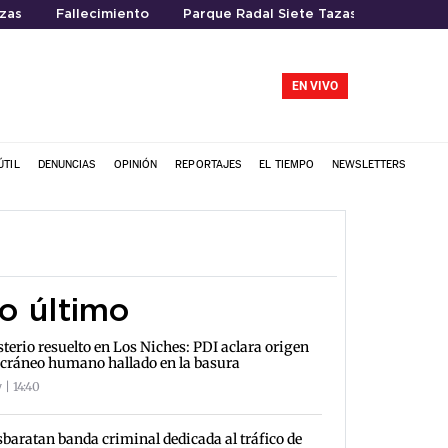
zas
Fallecimiento
Parque Radal Siete Tazas
EN VIVO
ÚTIL
DENUNCIAS
OPINIÓN
REPORTAJES
EL TIEMPO
NEWSLETTERS
o último
terio resuelto en Los Niches: PDI aclara origen
 cráneo humano hallado en la basura
 | 14:40
baratan banda criminal dedicada al tráfico de