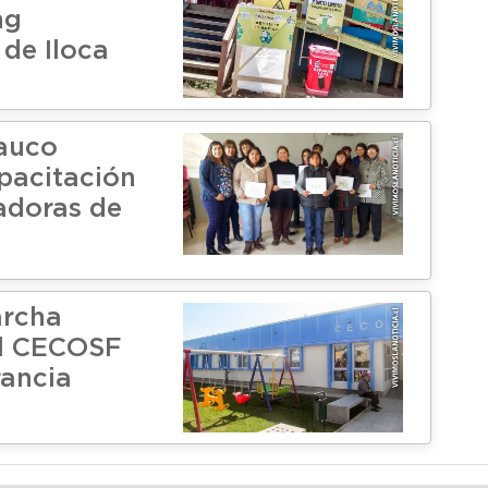
ng
 de Iloca
auco
apacitación
adoras de
archa
el CECOSF
rancia