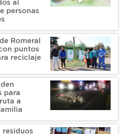
dos al
e personas
es
de Romeral
con puntos
ra reciclaje
iden
s para
ruta a
amilia
 residuos