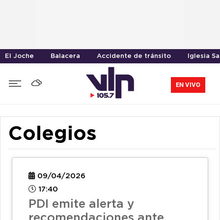
El Joche
Balacera
Accidente de tránsito
Iglesia S
EN VIVO
Colegios
09/04/2026
17:40
PDI emite alerta y
recomendaciones ante